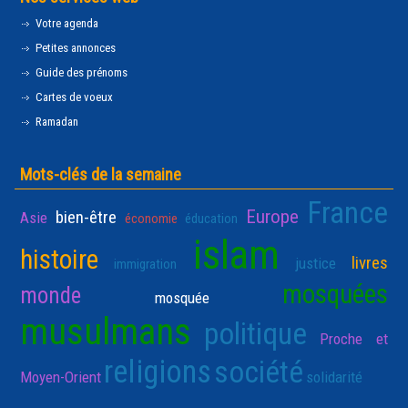
Votre agenda
Petites annonces
Guide des prénoms
Cartes de voeux
Ramadan
Mots-clés de la semaine
France
Europe
bien-être
Asie
économie
éducation
islam
histoire
livres
justice
immigration
mosquées
monde
mosquée
musulmans
politique
Proche et
religions
société
Moyen-Orient
solidarité