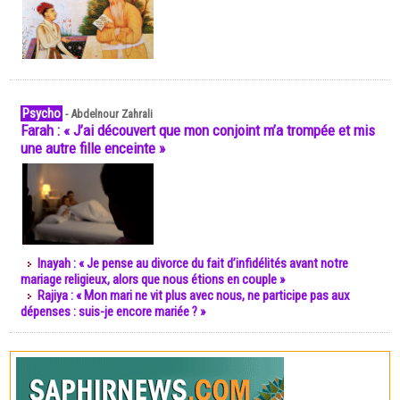
Psycho
-
Abdelnour Zahrali
Farah : « J’ai découvert que mon conjoint m’a trompée et mis
une autre fille enceinte »
Inayah : « Je pense au divorce du fait d’infidélités avant notre
mariage religieux, alors que nous étions en couple »
Rajiya : « Mon mari ne vit plus avec nous, ne participe pas aux
dépenses : suis-je encore mariée ? »