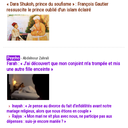
« Dara Shukoh, prince du soufisme » : François Gautier
ressuscite le prince oublié d'un islam éclairé
Psycho
-
Abdelnour Zahrali
Farah : « J’ai découvert que mon conjoint m’a trompée et mis
une autre fille enceinte »
Inayah : « Je pense au divorce du fait d’infidélités avant notre
mariage religieux, alors que nous étions en couple »
Rajiya : « Mon mari ne vit plus avec nous, ne participe pas aux
dépenses : suis-je encore mariée ? »