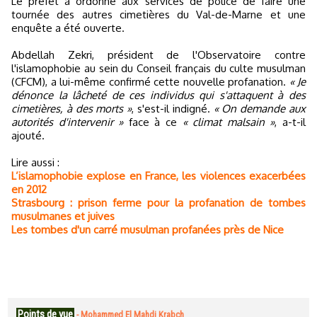
Le préfet a ordonné aux services de police de faire une
tournée des autres cimetières du Val-de-Marne et une
enquête a été ouverte.
Abdellah Zekri, président de l'Observatoire contre
l'islamophobie au sein du Conseil français du culte musulman
(CFCM), a lui-même confirmé cette nouvelle profanation.
« Je
dénonce la lâcheté de ces individus qui s'attaquent à des
cimetières, à des morts »
, s'est-il indigné.
« On demande aux
autorités d'intervenir »
face à ce
« climat malsain »
, a-t-il
ajouté.
Lire aussi :
L’islamophobie explose en France, les violences exacerbées
en 2012
Strasbourg : prison ferme pour la profanation de tombes
musulmanes et juives
Les tombes d'un carré musulman profanées près de Nice
Points de vue
-
Mohammed El Mahdi Krabch