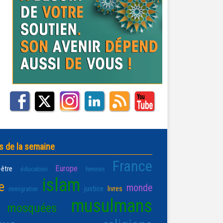
s de la semaine
France
Europe
-être
éducation
femmes
islam
e
monde
justice
livres
immigration
musulmans
mosquées