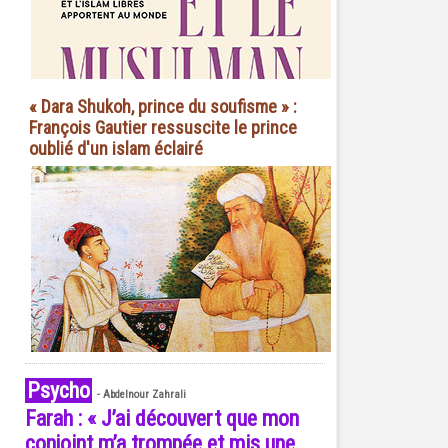
« Dara Shukoh, prince du soufisme » :
François Gautier ressuscite le prince
oublié d'un islam éclairé
Psycho
-
Abdelnour Zahrali
Farah : « J’ai découvert que mon
conjoint m’a trompée et mis une