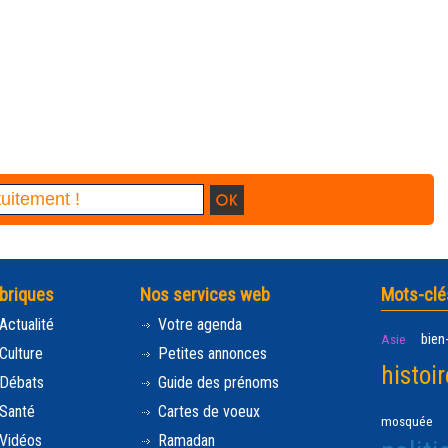
briques
Nos services web
Mots-clé
Actualité
Votre agenda
bien
Asie
Culture
Petites annonces
histoir
Débats
Guide des prénoms
Santé
Cartes de voeux
mosquée
Vidéos
Ramadan