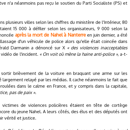
atve n'a néanmoins pas reçu le soutien du Parti Socialiste (PS) et
plusieurs villes selon les chiffres du ministère de l'Intérieur, 80
étaient 15 000 à défiler selon les organisateurs, 9 000 selon la
après la mort de Nahel à Nanterre
annoncée
en juin dernier, a été
llassage d'un véhicule de police alors qu'elle était coincée dans
r Gérald Darmanin a dénoncé sur X
« des violences inacceptables
 vidéo de l'incident.
« On voit où mène la haine anti-police »
, a-t-
à sortir brièvement de la voiture en braquant une arme sur les
té largement relayé par les médias. Il cache néanmoins le fait que
roulées dans le calme en France, et y compris dans la capitale,
tice, pas de paix »
.
victimes de violences policières étaient en tête de cortège
core du jeune Nahel. A leurs côtés, des élus et des députés ont
r vérité et justice.