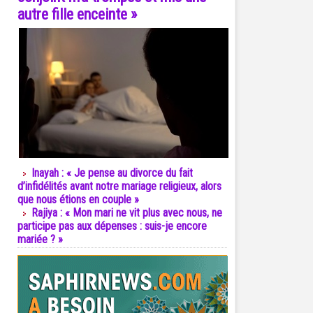
autre fille enceinte »
Inayah : « Je pense au divorce du fait
d’infidélités avant notre mariage religieux, alors
que nous étions en couple »
Rajiya : « Mon mari ne vit plus avec nous, ne
participe pas aux dépenses : suis-je encore
mariée ? »