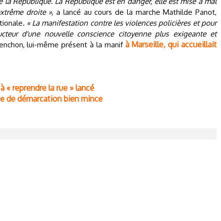
 la République. La République est en danger, elle est mise à mal
extrême droite »
, a lancé au cours de la marche Mathilde Panot,
tionale.
« La manifestation contre les violences policières et pour
ucteur d'une nouvelle conscience citoyenne plus exigeante et
à Marseille, qui accueillait
élenchon, lui-même présent à la manif
à « reprendre la rue » lancé
igne de démarcation bien mince