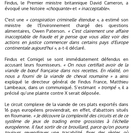
Findus, le Premier ministre britannique David Cameron, a
évoqué une histoire
«choquante»
et
« inacceptable»
.
C'est une
« conspiration criminelle étendue »
, a estimé son
ministre de l'Environnement chargé des questions
alimentaires, Owen Paterson.
« C'est clairement une affaire
inacceptable de fraude et je pense que vous allez voir des
actions en justice commencer dans certains pays d'Europe
continentale aujourd'hui »
, a-t-il déclaré.
Findus et Comigel se sont immédiatement défendus en
accusant leurs fournisseurs.
« On nous certifiait avoir de la
viande de bœuf française dans nos recettes. En réalité, on
nous a fourni de la viande de cheval roumaine »
a ainsi
expliqué le directeur général de Findus France, Matthieu
Lambeaux, dans un communiqué. S’estimant
« trompé »
, il a
précisé qu’une plainte contre X serait déposée.
Le circuit complexe de la viande de ces plats exportés dans
16 pays européens proviendrait, en effet, d'abattoirs situés
en Roumanie.
« Je découvre la complexité des circuits et de ce
système de jeux de trading entre grossistes à l'échelle
européenne. Il faut sortir de ce brouillard, parce qu'on pourra
toujours revendiquer une traçabilité, fixer des règles où