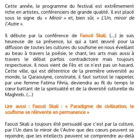
Cette année, le programme du festival est extrêmement
riche en artistes, conférenciers de grande qualité. Il est placé
sous le signe du
« Miroir »
et, bien sûr,
« L’Un, miroir de
l’Autre »
.
Il débute par la conférence de
Faouzi Skali
. (...) Je suis
heureuse de sa présence, lui qui a tant œuvré pour la
diffusion de toutes les cultures du soufisme en nous éveillant
au beau à travers la poésie, le chant, les arts mais aussi à
travers le débat parfois contradictoire mais toujours
respectueux. Il nous vient de Fès et ce n’est pas un hasard.
Cette ville, qui est détentrice de la première université au
monde, la Qaraouiyne, construite, il faut surtout le rappeler,
par une femme Fatima Fihria, deviendra au fil du temps le
cœur battant de la spiritualité et de la diversité culturelle du
Maghreb. (...)
Lire aussi : Faouzi Skali : « Paradigme de civilisation, le
soufisme se réinvente en permanence »
Faouzi Skali a toujours été persuadé que c’est par la culture,
par l’Un dans le miroir de l’Autre que des cœurs peuvent se
rejoindre, que les intellects peuvent se comprendre au-delà