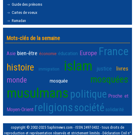
Guide des prénoms
Cartes de voeux
Ramadan
Mots-clés de la semaine
France
Europe
bien-être
Asie
éducation
économie
islam
histoire
justice
livres
immigration
mosquées
monde
mosquée
musulmans
politique
Proche et
religions
société
Moyen-Orient
solidarité
copyright © 2002-2025 Saphirnews.com - ISSN 2497-3432 - tous droits de
reproduction et représentation réservés et strictement limités - Déclaration Cnil n°