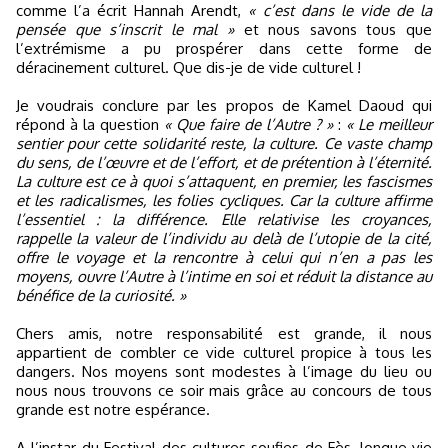
comme l’a écrit Hannah Arendt,
« c’est dans le vide de la
pensée que s’inscrit le mal »
et nous savons tous que
l’extrémisme a pu prospérer dans cette forme de
déracinement culturel. Que dis-je de vide culturel !
Je voudrais conclure par les propos de Kamel Daoud qui
répond à la question
« Que faire de l’Autre ? »
:
« Le meilleur
sentier pour cette solidarité reste, la culture. Ce vaste champ
du sens, de l’œuvre et de l’effort, et de prétention à l’éternité.
La culture est ce à quoi s’attaquent, en premier, les fascismes
et les radicalismes, les folies cycliques. Car la culture affirme
l’essentiel : la différence. Elle relativise les croyances,
rappelle la valeur de l’individu au delà de l’utopie de la cité,
offre le voyage et la rencontre à celui qui n’en a pas les
moyens, ouvre l’Autre à l’intime en soi et réduit la distance au
bénéfice de la curiosité. »
Chers amis, notre responsabilité est grande, il nous
appartient de combler ce vide culturel propice à tous les
dangers. Nos moyens sont modestes à l’image du lieu ou
nous nous trouvons ce soir mais grâce au concours de tous
grande est notre espérance.
A l’instar du Festival des cultures soufies de Fès, longue vie