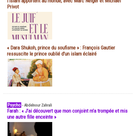
l'islam apportent au monde, avec Marc Neiger et Michaël
Privot
« Dara Shukoh, prince du soufisme » : François Gautier
ressuscite le prince oublié d'un islam éclairé
Psycho
-
Abdelnour Zahrali
Farah : « J’ai découvert que mon conjoint m’a trompée et mis
une autre fille enceinte »