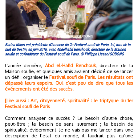
Bariza Khiari est présidente d'honneur du 2e Festival soufi de Paris. Ici, lors de la
nuit du Destin, en juin 2018, avec Abdelhafid Benchouk, directeur de la Maison
soufie et cofondateur du Festival soufi de Paris. © Philippe Lissac/GODONG
L’année dernière,
Abd el-Hafid Benchouk
, directeur de la
Maison soufie, et quelques amis avaient décidé de se lancer
un défi : organiser le
Festival soufi de Paris. Les résultats ont
dépassé leurs espoirs. Oui, c’est peu de dire que tous les
événements ont été des succès.
[Lire aussi : Art, citoyenneté, spiritualité : le triptyque du 1er
Festival soufi de Paris
Comment analyser ce succès ? Le besoin d’autre chose,
peut-être ; le besoin de sens, surement ; le besoin de
spiritualité, évidemment. Je ne vais pas me lancer dans une
description de l’état du monde, il faudrait plus qu’une