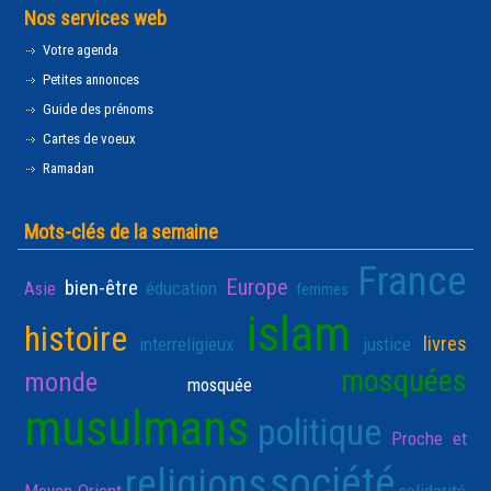
Nos services web
Votre agenda
Petites annonces
Guide des prénoms
Cartes de voeux
Ramadan
Mots-clés de la semaine
France
Europe
bien-être
Asie
éducation
femmes
islam
histoire
livres
interreligieux
justice
mosquées
monde
mosquée
musulmans
politique
Proche et
société
religions