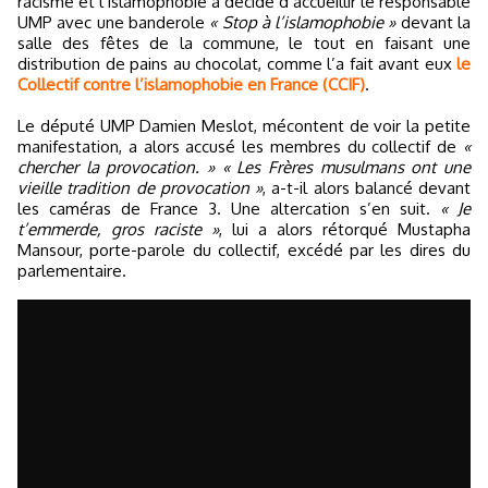
racisme et l’islamophobie a décidé d’accueillir le responsable
UMP avec une banderole
« Stop à l’islamophobie »
devant la
salle des fêtes de la commune, le tout en faisant une
distribution de pains au chocolat, comme l’a fait avant eux
le
Collectif contre l’islamophobie en France (CCIF)
.
Le député UMP Damien Meslot, mécontent de voir la petite
manifestation, a alors accusé les membres du collectif de
«
chercher la provocation. »
« Les Frères musulmans ont une
vieille tradition de provocation »
, a-t-il alors balancé devant
les caméras de France 3. Une altercation s’en suit.
« Je
t’emmerde, gros raciste »
, lui a alors rétorqué Mustapha
Mansour, porte-parole du collectif, excédé par les dires du
parlementaire.