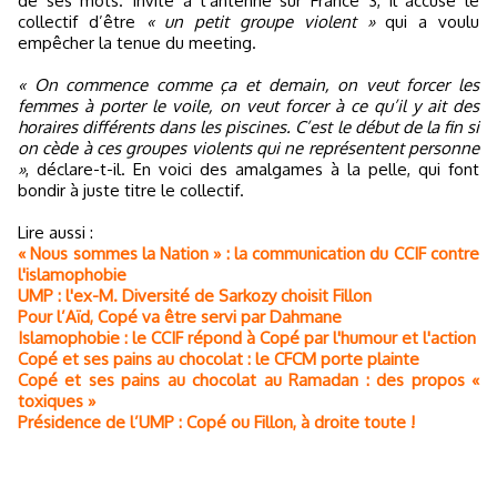
de ses mots. Invité à l’antenne sur France 3, il accuse le
collectif d’être
« un petit groupe violent »
qui a voulu
empêcher la tenue du meeting.
« On commence comme ça et demain, on veut forcer les
femmes à porter le voile, on veut forcer à ce qu’il y ait des
horaires différents dans les piscines. C’est le début de la fin si
on cède à ces groupes violents qui ne représentent personne
»
, déclare-t-il. En voici des amalgames à la pelle, qui font
bondir à juste titre le collectif.
Lire aussi :
« Nous sommes la Nation » : la communication du CCIF contre
l'islamophobie
UMP : l'ex-M. Diversité de Sarkozy choisit Fillon
Pour l’Aïd, Copé va être servi par Dahmane
Islamophobie : le CCIF répond à Copé par l'humour et l'action
Copé et ses pains au chocolat : le CFCM porte plainte
Copé et ses pains au chocolat au Ramadan : des propos «
toxiques »
Présidence de l’UMP : Copé ou Fillon, à droite toute !