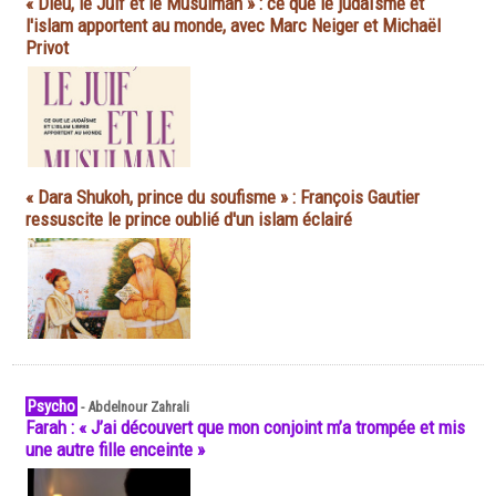
« Dieu, le Juif et le Musulman » : ce que le judaïsme et
l'islam apportent au monde, avec Marc Neiger et Michaël
Privot
« Dara Shukoh, prince du soufisme » : François Gautier
ressuscite le prince oublié d'un islam éclairé
Psycho
-
Abdelnour Zahrali
Farah : « J’ai découvert que mon conjoint m’a trompée et mis
une autre fille enceinte »