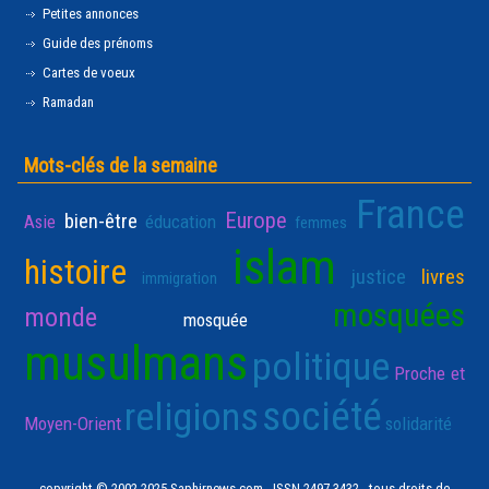
Petites annonces
Guide des prénoms
Cartes de voeux
Ramadan
Mots-clés de la semaine
France
Europe
bien-être
Asie
éducation
femmes
islam
histoire
justice
livres
immigration
mosquées
monde
mosquée
musulmans
politique
Proche et
société
religions
Moyen-Orient
solidarité
copyright © 2002-2025 Saphirnews.com - ISSN 2497-3432 - tous droits de