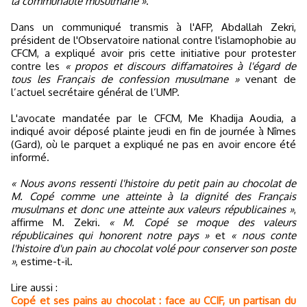
la communauté musulmane »
.
Dans un communiqué transmis à l'AFP, Abdallah Zekri,
président de l'Observatoire national contre l'islamophobie au
CFCM, a expliqué avoir pris cette initiative pour protester
contre les
« propos et discours diffamatoires à l'égard de
tous les Français de confession musulmane »
venant de
l’actuel secrétaire général de l’UMP.
L'avocate mandatée par le CFCM, Me Khadija Aoudia, a
indiqué avoir déposé plainte jeudi en fin de journée à Nîmes
(Gard), où le parquet a expliqué ne pas en avoir encore été
informé.
« Nous avons ressenti l'histoire du petit pain au chocolat de
M. Copé comme une atteinte à la dignité des Français
musulmans et donc une atteinte aux valeurs républicaines »
,
affirme M. Zekri.
« M. Copé se moque des valeurs
républicaines qui honorent notre pays »
et
« nous conte
l'histoire d'un pain au chocolat volé pour conserver son poste
»
, estime-t-il.
Lire aussi :
Copé et ses pains au chocolat : face au CCIF, un partisan du