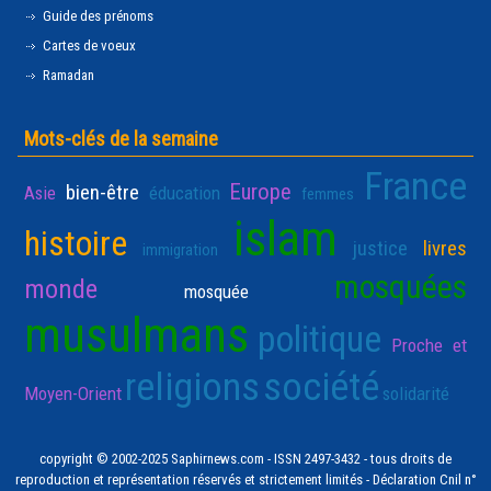
Guide des prénoms
Cartes de voeux
Ramadan
Mots-clés de la semaine
France
Europe
bien-être
Asie
éducation
femmes
islam
histoire
justice
livres
immigration
mosquées
monde
mosquée
musulmans
politique
Proche et
religions
société
Moyen-Orient
solidarité
copyright © 2002-2025 Saphirnews.com - ISSN 2497-3432 - tous droits de
reproduction et représentation réservés et strictement limités - Déclaration Cnil n°