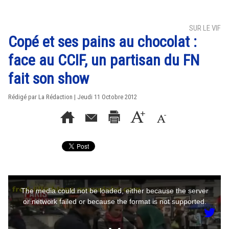
SUR LE VIF
Copé et ses pains au chocolat :
face au CCIF, un partisan du FN
fait son show
Rédigé par La Rédaction | Jeudi 11 Octobre 2012