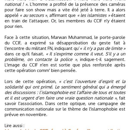
national ! »
. L’homme a profité de la présence des caméras
pour faire son show mais a vite été jeté à terre. Il a alors
appelé
« au secours »
, affirmant que
« les islamistes »
étaient
en train de l'attaquer. Or, les membres du CCIF n'y étaient
pour rien.
Face à cette situation, Marwan Muhammad, le porte-parole
du CCIF, a exprimé sa désapprobation du geste fait à
l'encontre du militant FN, indiquant qu’
« il n'y a pas de limite »
dans ce qu'il faisait.
« Il s'exprime comme il veut. S'il y a un
problème, on contacte la police »
, indique-t-il sagement.
L'image du CCIF n'en est sortie que plus renforcée après
cette opération comm' bien pensée.
Lors de cette opération,
« c’est l’ouverture d’esprit et la
solidarité qui ont primé. Le sentiment général qui a émergé
des discussions : l’islamophobie est l'affaire de tous et toutes
et il est urgent d’en faire une vraie question nationale »
, fait
savoir l'association. Dans cette optique, une campagne de
communication nationale sur le thème de l'islamophobie est
prévue en novembre.
Lire aussi :