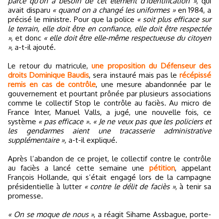
parce qu'on a besoin de cet élément d'identification »
, qui
avait disparu
« quand on a changé les uniformes »
en 1984, a
précisé le ministre. Pour que la police
« soit plus efficace sur
le terrain, elle doit être en confiance, elle doit être respectée
»
, et donc
« elle doit être elle-même respectueuse du citoyen
»
, a-t-il ajouté.
Le retour du matricule,
une proposition du Défenseur des
droits Dominique Baudis
, sera instauré mais pas le
récépissé
remis en cas de contrôle
, une mesure abandonnée par le
gouvernement et pourtant prônée par plusieurs associations
comme le collectif Stop le contrôle au faciès. Au micro de
France Inter, Manuel Valls, a jugé, une nouvelle fois, ce
système
« pas efficace ».
« Je ne veux pas que les policiers et
les gendarmes aient une tracasserie administrative
supplémentaire »,
a-t-il expliqué.
Après l’abandon de ce projet, le collectif contre le contrôle
au faciès a lancé cette semaine une
pétition
, appelant
François Hollande, qui s’était engagé lors de la campagne
présidentielle à lutter
« contre le délit de faciès »
, à tenir sa
promesse.
« On se moque de nous »
, a réagit Sihame Assbague, porte-