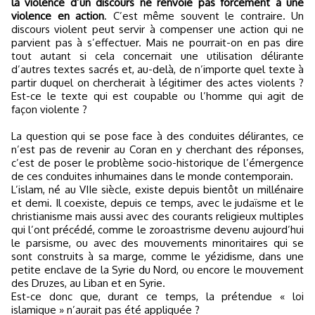
la violence d’un discours ne renvoie pas forcément à une
violence en action
. C’est même souvent le contraire. Un
discours violent peut servir à compenser une action qui ne
parvient pas à s’effectuer. Mais ne pourrait-on en pas dire
tout autant si cela concernait une utilisation délirante
d’autres textes sacrés et, au-delà, de n’importe quel texte à
partir duquel on chercherait à légitimer des actes violents ?
Est-ce le texte qui est coupable ou l’homme qui agit de
façon violente ?
La question qui se pose face à des conduites délirantes, ce
n’est pas de revenir au Coran en y cherchant des réponses,
c’est de poser le problème socio-historique de l’émergence
de ces conduites inhumaines dans le monde contemporain.
L’islam, né au VIIe siècle, existe depuis bientôt un millénaire
et demi. Il coexiste, depuis ce temps, avec le judaïsme et le
christianisme mais aussi avec des courants religieux multiples
qui l’ont précédé, comme le zoroastrisme devenu aujourd’hui
le parsisme, ou avec des mouvements minoritaires qui se
sont construits à sa marge, comme le yézidisme, dans une
petite enclave de la Syrie du Nord, ou encore le mouvement
des Druzes, au Liban et en Syrie.
Est-ce donc que, durant ce temps, la prétendue « loi
islamique » n’aurait pas été appliquée ?