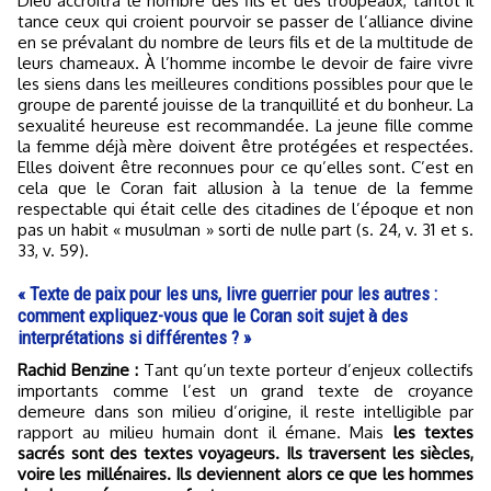
Dieu accroîtra le nombre des fils et des troupeaux, tantôt il
tance ceux qui croient pourvoir se passer de l’alliance divine
en se prévalant du nombre de leurs fils et de la multitude de
leurs chameaux. À l’homme incombe le devoir de faire vivre
les siens dans les meilleures conditions possibles pour que le
groupe de parenté jouisse de la tranquillité et du bonheur. La
sexualité heureuse est recommandée. La jeune fille comme
la femme déjà mère doivent être protégées et respectées.
Elles doivent être reconnues pour ce qu’elles sont. C’est en
cela que le Coran fait allusion à la tenue de la femme
respectable qui était celle des citadines de l’époque et non
pas un habit « musulman » sorti de nulle part (s. 24, v. 31 et s.
33, v. 59).
« Texte de paix pour les uns, livre guerrier pour les autres :
comment expliquez-vous que le Coran soit sujet à des
interprétations si différentes ? »
Rachid Benzine :
Tant qu’un texte porteur d’enjeux collectifs
importants comme l’est un grand texte de croyance
demeure dans son milieu d’origine, il reste intelligible par
rapport au milieu humain dont il émane. Mais
les textes
sacrés sont des textes voyageurs. Ils traversent les siècles,
voire les millénaires. Ils deviennent alors ce que les hommes