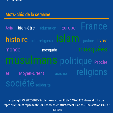
Mots-clés de la semaine
France
Europe
bien-être
Asie
éducation
islam
histoire
livres
interreligieux
justice
mosquées
monde
mosquée
musulmans
politique
Proche
religions
et Moyen-Orient
racisme
société
solidarité
copyright © 2002-2025 Saphirnews.com - ISSN 2497-3432 - tous droits de
reproduction et représentation réservés et strictement limités - Déclaration Cnil n°
1139566