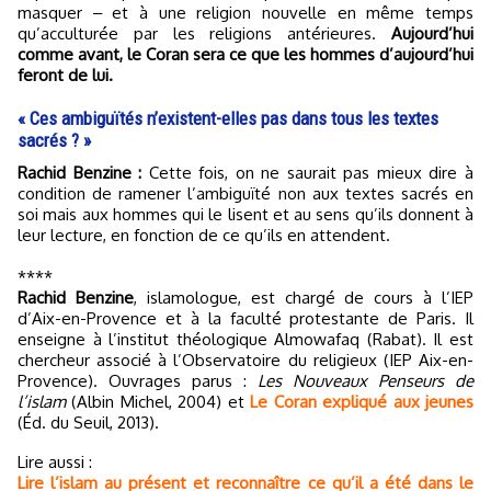
masquer ‒ et à une religion nouvelle en même temps
qu’acculturée par les religions antérieures.
Aujourd’hui
comme avant, le Coran sera ce que les hommes d’aujourd’hui
feront de lui.
« Ces ambiguïtés n’existent-elles pas dans tous les textes
sacrés ? »
Rachid Benzine :
Cette fois, on ne saurait pas mieux dire à
condition de ramener l’ambiguïté non aux textes sacrés en
soi mais aux hommes qui le lisent et au sens qu’ils donnent à
leur lecture, en fonction de ce qu’ils en attendent.
****
Rachid Benzine
, islamologue, est chargé de cours à l’IEP
d’Aix-en-Provence et à la faculté protestante de Paris. Il
enseigne à l’institut théologique Almowafaq (Rabat). Il est
chercheur associé à l’Observatoire du religieux (IEP Aix-en-
Provence). Ouvrages parus :
Les Nouveaux Penseurs de
l’islam
(Albin Michel, 2004) et
Le Coran expliqué aux jeunes
(Éd. du Seuil, 2013).
Lire aussi :
Lire l’islam au présent et reconnaître ce qu’il a été dans le