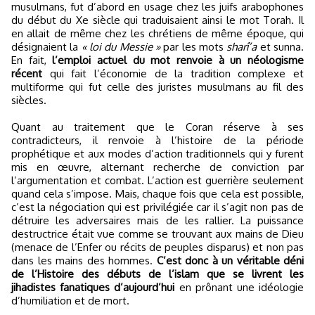
musulmans, fut d’abord en usage chez les juifs arabophones
du début du Xe siècle qui traduisaient ainsi le mot Torah. Il
en allait de même chez les chrétiens de même époque, qui
désignaient la
« loi du Messie »
par les mots
sharî’a
et sunna.
En fait,
l’emploi actuel du mot renvoie à un néologisme
récent
qui fait l’économie de la tradition complexe et
multiforme qui fut celle des juristes musulmans au fil des
siècles.
Quant au traitement que le Coran réserve à ses
contradicteurs, il renvoie à l’histoire de la période
prophétique et aux modes d’action traditionnels qui y furent
mis en œuvre, alternant recherche de conviction par
l’argumentation et combat. L’action est guerrière seulement
quand cela s’impose. Mais, chaque fois que cela est possible,
c’est la négociation qui est privilégiée car il s’agit non pas de
détruire les adversaires mais de les rallier. La puissance
destructrice était vue comme se trouvant aux mains de Dieu
(menace de l’Enfer ou récits de peuples disparus) et non pas
dans les mains des hommes.
C’est donc à un véritable déni
de l’Histoire des débuts de l’islam que se livrent les
jihadistes fanatiques d’aujourd’hui
en prônant une idéologie
d’humiliation et de mort.