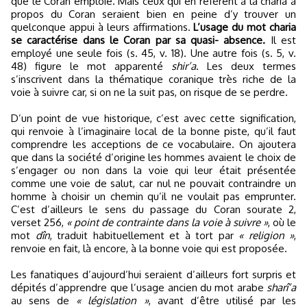
que le Coran emploie. Mais ceux qui en réfèrent à la charia à
propos du Coran seraient bien en peine d’y trouver un
quelconque appui à leurs affirmations.
L’usage du mot charia
se caractérise dans le Coran par sa quasi- absence.
Il est
employé une seule fois (s. 45, v. 18). Une autre fois (s. 5, v.
48) figure le mot apparenté
shir’a
. Les deux termes
s’inscrivent dans la thématique coranique très riche de la
voie à suivre car, si on ne la suit pas, on risque de se perdre.
D’un point de vue historique, c’est avec cette signification,
qui renvoie à l’imaginaire local de la bonne piste, qu’il faut
comprendre les acceptions de ce vocabulaire. On ajoutera
que dans la société d’origine les hommes avaient le choix de
s’engager ou non dans la voie qui leur était présentée
comme une voie de salut, car nul ne pouvait contraindre un
homme à choisir un chemin qu’il ne voulait pas emprunter.
C’est d’ailleurs le sens du passage du Coran sourate 2,
verset 256,
« point de contrainte dans la voie à suivre »
, où le
mot
dîn
, traduit habituellement et à tort par
« religion »
,
renvoie en fait, là encore, à la bonne voie qui est proposée.
Les fanatiques d’aujourd’hui seraient d’ailleurs fort surpris et
dépités d’apprendre que l’usage ancien du mot arabe
sharî’a
au sens de
« législation »
, avant d’être utilisé par les