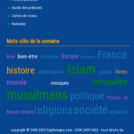
Guide des prénoms
Cartes de voeux
Ramadan
Mots-clés de la semaine
France
Europe
bien-être
Asie
éducation
femmes
islam
histoire
livres
interreligieux
justice
mosquées
monde
mosquée
musulmans
politique
Proche et
société
religions
Moyen-Orient
solidarité
copyright © 2002-2025 Saphirnews.com - ISSN 2497-3432 - tous droits de