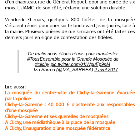
d’un chapiteau, rue du Général Roguet, pour une durée de six
mois. L’UAMC, de son côté, réclame une solution durable.
Vendredi 31 mars, quelques 800 fidèles de la mosquée
s’étaient réunis pour prier sur le boulevard Jean-Jaurès, face à
la mairie. Plusieurs prières de rue similaires ont été faites ces
derniers jours en signe de contestation des fidèles.
Ce matin nous étions réunis pour manifester
#TousEnsemble
pour la Grande Mosquée de
#clichy
pic.twitter.com/zkWpuEp9sM
— Iza Sárrea (@IZA_SARREA)
2 avril 2017
Lire aussi :
La mosquée du centre-ville de Clichy-la-Garenne évacuée
par la police
Clichy-la-Garenne : 40 000 € d’astreinte aux responsables
d'une mosquée
Clichy-la-Garenne et ses querelles de mosquées
A Clichy, une médiathèque à la place de la mosquée
A Clichy, l'inauguration d’une mosquée fédératrice