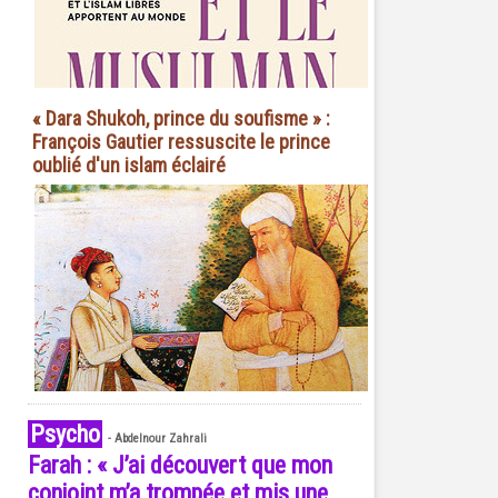
« Dara Shukoh, prince du soufisme » :
François Gautier ressuscite le prince
oublié d'un islam éclairé
Psycho
-
Abdelnour Zahrali
Farah : « J’ai découvert que mon
conjoint m’a trompée et mis une