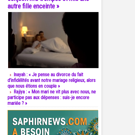
autre fille enceinte »
Inayah : « Je pense au divorce du fait
d’infidélités avant notre mariage religieux, alors
que nous étions en couple »
Rajiya : « Mon mari ne vit plus avec nous, ne
participe pas aux dépenses : suis-je encore
mariée ? »