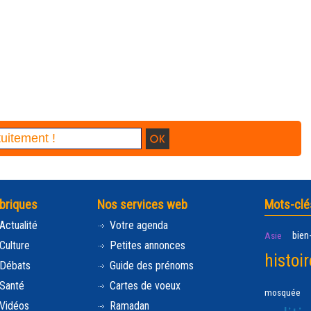
briques
Nos services web
Mots-clé
Actualité
Votre agenda
bien
Asie
Culture
Petites annonces
histoir
Débats
Guide des prénoms
Santé
Cartes de voeux
mosquée
Vidéos
Ramadan