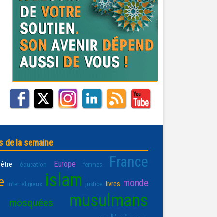
s de la semaine
France
Europe
-être
éducation
femmes
islam
e
monde
livres
interreligieux
justice
musulmans
mosquées