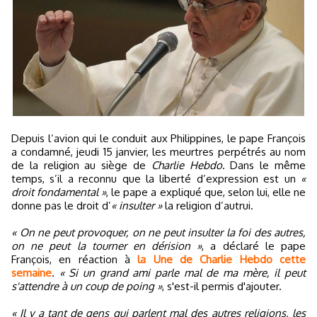
Depuis l’avion qui le conduit aux Philippines, le pape François
a condamné, jeudi 15 janvier, les meurtres perpétrés au nom
de la religion au siège de
Charlie Hebdo
. Dans le même
temps, s’il a reconnu que la liberté d’expression est un
«
droit fondamental »
, le pape a expliqué que, selon lui, elle ne
donne pas le droit d’
« insulter »
la religion d’autrui.
« On ne peut provoquer, on ne peut insulter la foi des autres,
on ne peut la tourner en dérision »
, a déclaré le pape
François, en réaction à
la Une de Charlie Hebdo cette
semaine
.
« Si un grand ami parle mal de ma mère, il peut
s'attendre à un coup de poing »
, s'est-il permis d'ajouter.
« Il y a tant de gens qui parlent mal des autres religions, les