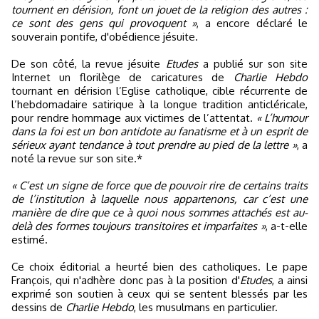
tournent en dérision, font un jouet de la religion des autres :
ce sont des gens qui provoquent »
, a encore déclaré le
souverain pontife, d'obédience jésuite.
De son côté, la revue jésuite
Etudes
a publié sur son site
Internet un florilège de caricatures de
Charlie Hebdo
tournant en dérision l’Eglise catholique, cible récurrente de
l’hebdomadaire satirique à la longue tradition anticléricale,
pour rendre hommage aux victimes de l’attentat.
« L’humour
dans la foi est un bon antidote au fanatisme et à un esprit de
sérieux ayant tendance à tout prendre au pied de la lettre »
, a
noté la revue sur son site.*
« C’est un signe de force que de pouvoir rire de certains traits
de l’institution à laquelle nous appartenons, car c’est une
manière de dire que ce à quoi nous sommes attachés est au-
delà des formes toujours transitoires et imparfaites »
, a-t-elle
estimé.
Ce choix éditorial a heurté bien des catholiques. Le pape
François, qui n'adhère donc pas à la position d'
Etudes
, a ainsi
exprimé son soutien à ceux qui se sentent blessés par les
dessins de
Charlie Hebdo
, les musulmans en particulier.