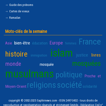
Guide des prénoms
Cartes de voeux
Ramadan
Mots-clés de la semaine
France
Europe
bien-être
Asie
éducation
femmes
islam
histoire
justice
livres
immigration
mosquées
monde
mosquée
musulmans
politique
Proche et
religions
société
Moyen-Orient
solidarité
copyright © 2002-2025 Saphirnews.com - ISSN 2497-3432 - tous droits de
reproduction et représentation réservés et strictement limités - Déclaration Cnil n°