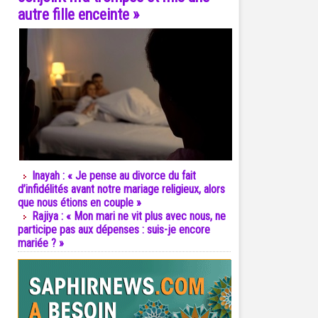
autre fille enceinte »
Inayah : « Je pense au divorce du fait
d’infidélités avant notre mariage religieux, alors
que nous étions en couple »
Rajiya : « Mon mari ne vit plus avec nous, ne
participe pas aux dépenses : suis-je encore
mariée ? »