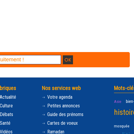
briques
Nos services web
Mots-clé
Actualité
Votre agenda
bien
Asie
Culture
Petites annonces
histoir
Débats
Guide des prénoms
Santé
Cartes de voeux
mosquée
Vidéos
Ramadan