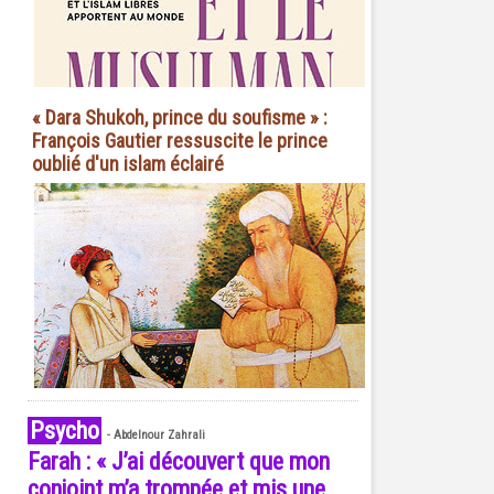
« Dara Shukoh, prince du soufisme » :
François Gautier ressuscite le prince
oublié d'un islam éclairé
Psycho
-
Abdelnour Zahrali
Farah : « J’ai découvert que mon
conjoint m’a trompée et mis une