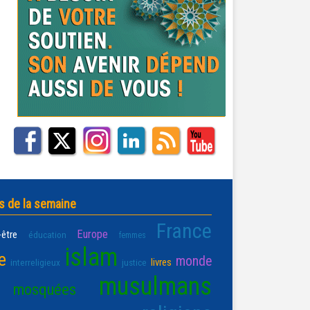
s de la semaine
France
Europe
-être
éducation
femmes
islam
e
monde
livres
interreligieux
justice
musulmans
mosquées