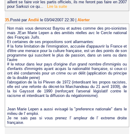
aillent se faire voir les partis officiels, ils me feront pas faire en 2007
pour Sarkozi ce qu...
Lire la suite
35.
Posté par
Andlé
le 03/04/2007 22:30
|
Alerter
Non mais vous denoncez Bayrou et autres comme des pro-sionistes
mais JEan Marie Lepen a des amitiés réelles avc le Cercle national
des Français Juifs.
Et certaines de ses propositions sont allarmantes:
# la forte limitation de l'immigration, accusée d'appauvrir la France et
d'être une menace pour la culture française, est un des points de son
programme qui suscitent le plus de passion, dans un sens ou dans
l'autre
# le retour dans leur pays d'origine d'un grand nombre d'immigrés ou
d'enfants d'immigrés ayant acquis la nationalité française, si ceux-ci
ont été condamnés pour un crime ou un délit (application du principe
de la double peine)
l'abrogation de la loi Pleven de 1972 (interdisant les propos racistes,
elle est une refonte du décret-loi Marchandeau du 21 avril 1939), de
la loi Gayssot de 1990 (renforçant l'arsenal législatif contre le
racisme et interdisant la diffusion du négationnisme).
Jean Marie Lepen a aussi evisagé la "preference nationale" dans le
milieu de l' emploi.
Je ne sais pas si vous prenez l' ampleur de l' extreme droite
française.