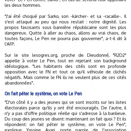
les deux hommes.
"J'ai été choqué par Sarko, son -kärcher- et sa -racaille-. Il
s'est attaqué au peu qui nous restait : notre dignité. Les
propos fascisants sous bannière républicaine sont les plus
dangereux. Quitte à aller au chaos, allons au vrai chaos, de
toutes façons, Le Pen ne pourra pas gouverner", a-t-il dit à
l'AFP.
Sur le site lesogres.org, proche de Dieudonné, "R2D2"
appelle à voter Le Pen, tout en rejetant son background
idéologique. "Les habitants des cités sont en profonde
opposition avec le FN et tout ce qu'il véhicule de clichés
négatifs. Mais comme le FN ils ne veulent plus de ces cités
abandonnées".
On fait péter le système, on vote Le Pen
"D'un côté il y a des jeunes qui se sont inscrits sur les listes
électorales parce qu'ils y ont été encouragés. De l'autre, il
n'y a pas d'offre politique réelle qui s'adresse à la banlieue.
Du coup des jeunes se disent: maintenant on fait quoi ? Et ils
répondent: on fait péter le système, on vote Le Pen",
explique Yassine Ayari, porte parole de l'association