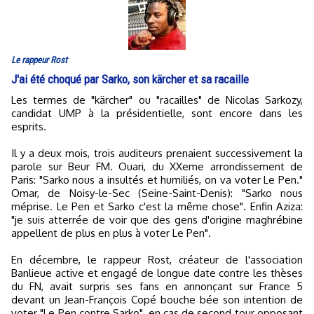
Le rappeur Rost
J'ai été choqué par Sarko, son kärcher et sa racaille
Les termes de "kärcher" ou "racailles" de Nicolas Sarkozy,
candidat UMP à la présidentielle, sont encore dans les
esprits.
Il y a deux mois, trois auditeurs prenaient successivement la
parole sur Beur FM. Ouari, du XXeme arrondissement de
Paris: "Sarko nous a insultés et humiliés, on va voter Le Pen."
Omar, de Noisy-le-Sec (Seine-Saint-Denis): "Sarko nous
méprise. Le Pen et Sarko c'est la même chose". Enfin Aziza:
"je suis atterrée de voir que des gens d'origine maghrébine
appellent de plus en plus à voter Le Pen".
En décembre, le rappeur Rost, créateur de l'association
Banlieue active et engagé de longue date contre les thèses
du FN, avait surpris ses fans en annonçant sur France 5
devant un Jean-François Copé bouche bée son intention de
voter "Le Pen contre Sarko", en cas de second tour opposant