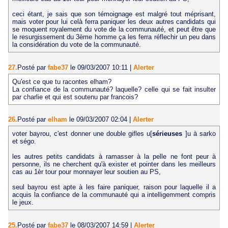
ceci étant, je sais que son témoignage est malgré tout méprisant,
mais voter pour lui celà ferra paniquer les deux autres candidats qui
se moquent royalement du vote de la communauté, et peut être que
le resurgissement du 3ème homme ça les ferra réflechir un peu dans
la considération du vote de la communauté.
27.
Posté par
fabe37
le 09/03/2007 10:11
|
Alerter
Qu'est ce que tu racontes elham?
La confiance de la communauté? laquelle? celle qui se fait insulter
par charlie et qui est soutenu par francois?
26.
Posté par
elham
le 09/03/2007 02:04
|
Alerter
voter bayrou, c'est donner une double gifles u[
sérieuses
]u à sarko
et ségo.
les autres petits candidats à ramasser à la pelle ne font peur à
personne, ils ne cherchent qu'à exister et pointer dans les meilleurs
cas au 1èr tour pour monnayer leur soutien au PS,
seul bayrou est apte à les faire paniquer, raison pour laquelle il a
acquis la confiance de la communauté qui a intelligemment compris
le jeux.
25.
Posté par
fabe37
le 08/03/2007 14:59
|
Alerter