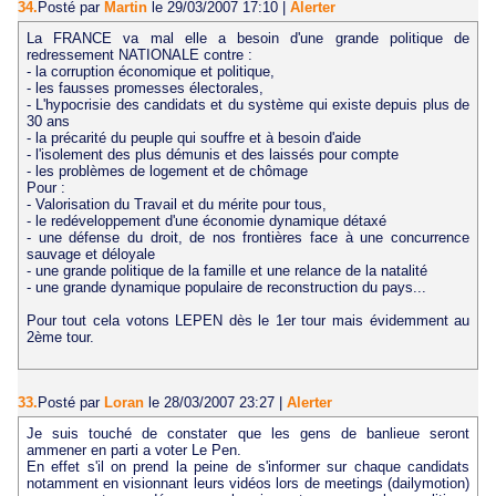
34.
Posté par
Martin
le 29/03/2007 17:10
|
Alerter
La FRANCE va mal elle a besoin d'une grande politique de
redressement NATIONALE contre :
- la corruption économique et politique,
- les fausses promesses électorales,
- L'hypocrisie des candidats et du système qui existe depuis plus de
30 ans
- la précarité du peuple qui souffre et à besoin d'aide
- l'isolement des plus démunis et des laissés pour compte
- les problèmes de logement et de chômage
Pour :
- Valorisation du Travail et du mérite pour tous,
- le redéveloppement d'une économie dynamique détaxé
- une défense du droit, de nos frontières face à une concurrence
sauvage et déloyale
- une grande politique de la famille et une relance de la natalité
- une grande dynamique populaire de reconstruction du pays...
Pour tout cela votons LEPEN dès le 1er tour mais évidemment au
2ème tour.
33.
Posté par
Loran
le 28/03/2007 23:27
|
Alerter
Je suis touché de constater que les gens de banlieue seront
ammener en parti a voter Le Pen.
En effet s'il on prend la peine de s'informer sur chaque candidats
notamment en visionnant leurs vidéos lors de meetings (dailymotion)