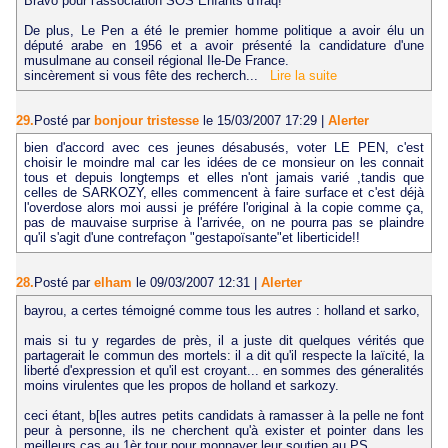
Bravo pour l'association SOS Enfants d'Iraq!
De plus, Le Pen a été le premier homme politique a avoir élu un
député arabe en 1956 et a avoir présenté la candidature d'une
musulmane au conseil régional Ile-De France.
sincèrement si vous fête des recherch...
Lire la suite
29.
Posté par
bonjour tristesse
le 15/03/2007 17:29
|
Alerter
bien d'accord avec ces jeunes désabusés, voter LE PEN, c'est
choisir le moindre mal car les idées de ce monsieur on les connait
tous et depuis longtemps et elles n'ont jamais varié ,tandis que
celles de SARKOZY, elles commencent à faire surface et c'est déjà
l'overdose alors moi aussi je préfére l'original à la copie comme ça,
pas de mauvaise surprise à l'arrivée, on ne pourra pas se plaindre
qu'il s'agit d'une contrefaçon "gestapoïsante"et liberticide!!
28.
Posté par
elham
le 09/03/2007 12:31
|
Alerter
bayrou, a certes témoigné comme tous les autres : holland et sarko,
mais si tu y regardes de près, il a juste dit quelques vérités que
partagerait le commun des mortels: il a dit qu'il respecte la laïcité, la
liberté d'expression et qu'il est croyant... en sommes des géneralités
moins virulentes que les propos de holland et sarkozy.
ceci étant, b[les autres petits candidats à ramasser à la pelle ne font
peur à personne, ils ne cherchent qu'à exister et pointer dans les
meilleurs cas au 1èr tour pour monnayer leur soutien au PS,