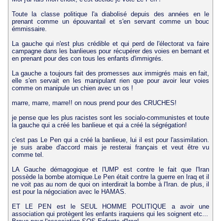
Toute la classe politique l'a diabolisé depuis des années en le
prenant comme un épouvantail et s'en servant comme un bouc
émmissaire.
La gauche qui n'est plus crédible et qui perd de l'électorat va faire
campagne dans les banlieues pour récupérer des voies en bernant et
en prenant pour des con tous les enfants d'immigrés.
La gauche a toujours fait des promesses aux immigrés mais en fait,
elle s'en servait en les manipulant rien que pour avoir leur voies
comme on manipule un chien avec un os !
marre, marre, marre!! on nous prend pour des CRUCHES!
je pense que les plus racistes sont les socialo-communistes et toute
la gauche qui a créé les banlieue et qui a créé la ségrégation!
c'est pas Le Pen qui a créé la banlieue, lui il est pour l'assimilation.
je suis arabe d'accord mais je resterai français et veut être vu
comme tel.
LA Gauche démagogique et l'UMP est contre le fait que l'Iran
possède la bombe atomique.Le Pen était contre la guerre en Iraq et il
ne voit pas au nom de quoi on interdirait la bombe à l'Iran. de plus, il
est pour la négociation avec le HAMAS.
ET LE PEN est le SEUL HOMME POLITIQUE a avoir une
association qui protègent les enfants iraquiens qui les soignent etc...