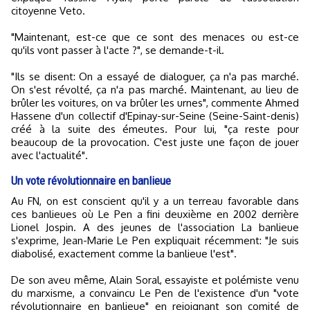
citoyenne Veto.
"Maintenant, est-ce que ce sont des menaces ou est-ce
qu'ils vont passer à l'acte ?", se demande-t-il.
"Ils se disent: On a essayé de dialoguer, ça n'a pas marché.
On s'est révolté, ça n'a pas marché. Maintenant, au lieu de
brûler les voitures, on va brûler les urnes", commente Ahmed
Hassene d'un collectif d'Epinay-sur-Seine (Seine-Saint-denis)
créé à la suite des émeutes. Pour lui, "ça reste pour
beaucoup de la provocation. C'est juste une façon de jouer
avec l'actualité".
Un vote révolutionnaire en banlieue
Au FN, on est conscient qu'il y a un terreau favorable dans
ces banlieues où Le Pen a fini deuxième en 2002 derrière
Lionel Jospin. A des jeunes de l'association La banlieue
s'exprime, Jean-Marie Le Pen expliquait récemment: "Je suis
diabolisé, exactement comme la banlieue l'est".
De son aveu même, Alain Soral, essayiste et polémiste venu
du marxisme, a convaincu Le Pen de l'existence d'un "vote
révolutionnaire en banlieue" en rejoignant son comité de