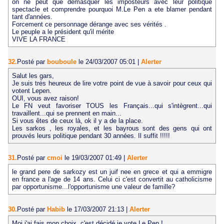
on ne peut que démasquer les imposteurs avec leur politique
spectacle et comprendre pourquoi M.Le Pen a ete blamer pendant
tant d'années.
Forcement ce personnage dérange avec ses vérités .
Le peuple a le président qu'il mérite
VIVE LA FRANCE
32.
Posté par
bouboule
le 24/03/2007 05:01
|
Alerter
Salut les gars,
Je suis trés heureux de lire votre point de vue à savoir pour ceux qui
votent Lepen.
OUI, vous avez raison!
Le FN veut favoriser TOUS les Français...qui s'intègrent...qui
travaillent...qui se prennent en main...
Si vous êtes de ceux là, ok il y a de la place.
Les sarkos , les royales, et les bayrous sont des gens qui ont
prouvés leurs politique pendant 30 années. Il suffit !!!!!
31.
Posté par
cmoi
le 19/03/2007 01:49
|
Alerter
le grand pere de sarkozy est un juif nee en grece et qui a emmigre
en france a l'age de 14 ans. Celui ci c'est convertit au catholicisme
par opportunisme...l'opportunisme une valeur de famille?
30.
Posté par
Habib
le 17/03/2007 21:13
|
Alerter
Moi j'ai fais mon choix, c'est décidé je vote Le Pen !