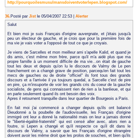
http://pourquoilesmusulmansdoiventvoterlepen.blogspot.com/
36.
Posté par
Jist
le 05/04/2007 22:53
|
Alerter
Salut
Et bien moi je suis Français d'origine auvergnate, et j'étais jusqu'à
peu un électeur de gauche, et je crois que pour la première fois de
ma vie je vais voter a l'opposé de tout ce que je croyais.
Je viens de Sarcelles et mon meilleur ami s'apelle Kalid, et quand je
dis amis, c'est même mon frère, parce qu'il m'a aidé plus que ma
propre famille à un moment difficile de ma vie...on était de gauche
tout les deux et depuis qu'on lu le discours de Valmy de Le pen
franchement on a changé grave de position, parcequ'en fait tout les
mecs de gauches ou de droite "officiel" ils font tous des grands
discours et a l'arrivée il ya toujours quedal, a Sarcelle c'est de pire
en pire, ça m'insuporte de voir les grands cris du coeur de la gauche
socialiste, de gens qui connaissent rien de rien a la banlieue, et qui
en parle seulement quand ils ont besoin des voix.
Apres il retournent tranquille dans leur quartier de Bourgeois a Paris.
En fait moi j'ai commencé a changer depuis qu'ils ont balancé
Dieudonné a la poubelle de l'audiovisuelle, les Français d'origine
immigré ont leur a donné la nationalité mais on leur a jamais donné
le "liberté-égalité-fraternité" qui est censé aller avec, alors rien a
foutre, si Lepen a changé et qu'il respecte ce qu'il dit dans le
discours de Valmy, a savoir que les Français d'origine étrangère
doivent avoir les même droit que les prolos de souches, et bien qu'ils