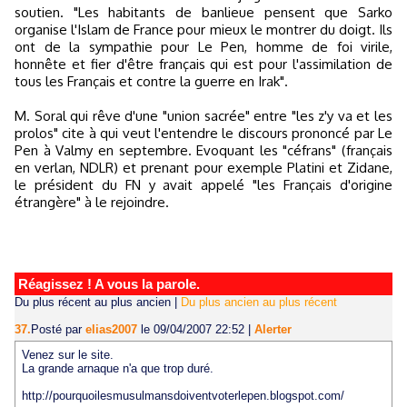
soutien. "Les habitants de banlieue pensent que Sarko
organise l'Islam de France pour mieux le montrer du doigt. Ils
ont de la sympathie pour Le Pen, homme de foi virile,
honnête et fier d'être français qui est pour l'assimilation de
tous les Français et contre la guerre en Irak".
M. Soral qui rêve d'une "union sacrée" entre "les z'y va et les
prolos" cite à qui veut l'entendre le discours prononcé par Le
Pen à Valmy en septembre. Evoquant les "céfrans" (français
en verlan, NDLR) et prenant pour exemple Platini et Zidane,
le président du FN y avait appelé "les Français d'origine
étrangère" à le rejoindre.
Réagissez ! A vous la parole.
Du plus récent au plus ancien
|
Du plus ancien au plus récent
37.
Posté par
elias2007
le 09/04/2007 22:52
|
Alerter
Venez sur le site.
La grande arnaque n'a que trop duré.
http://pourquoilesmusulmansdoiventvoterlepen.blogspot.com/