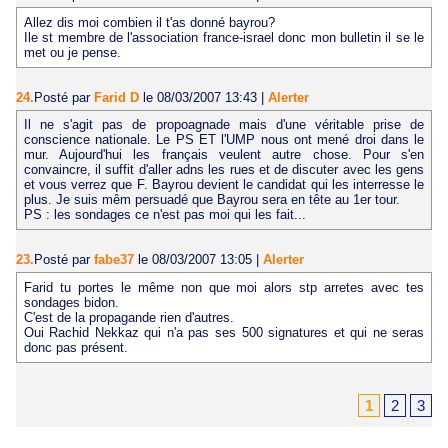
Allez dis moi combien il t'as donné bayrou?
Ile st membre de l'association france-israel donc mon bulletin il se le
met ou je pense.
24.
Posté par
Farid D
le 08/03/2007 13:43
|
Alerter
Il ne s'agit pas de propoagnade mais d'une véritable prise de
conscience nationale. Le PS ET l'UMP nous ont mené droi dans le
mur. Aujourd'hui les français veulent autre chose. Pour s'en
convaincre, il suffit d'aller adns les rues et de discuter avec les gens
et vous verrez que F. Bayrou devient le candidat qui les interresse le
plus. Je suis mêm persuadé que Bayrou sera en tête au 1er tour.
PS : les sondages ce n'est pas moi qui les fait...
23.
Posté par
fabe37
le 08/03/2007 13:05
|
Alerter
Farid tu portes le même non que moi alors stp arretes avec tes
sondages bidon.
C'est de la propagande rien d'autres.
Oui Rachid Nekkaz qui n'a pas ses 500 signatures et qui ne seras
donc pas présent.
1
2
3