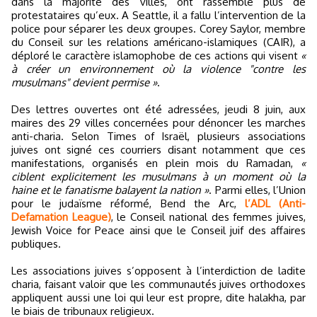
dans la majorité des villes, ont rassemblé plus de
protestataires qu’eux. A Seattle, il a fallu l’intervention de la
police pour séparer les deux groupes. Corey Saylor, membre
du Conseil sur les relations américano-islamiques (CAIR), a
déploré le caractère islamophobe de ces actions qui visent
«
à créer un environnement où la violence "contre les
musulmans" devient permise »
.
Des lettres ouvertes ont été adressées, jeudi 8 juin, aux
maires des 29 villes concernées pour dénoncer les marches
anti-charia. Selon Times of Israël, plusieurs associations
juives ont signé ces courriers disant notamment que ces
manifestations, organisés en plein mois du Ramadan,
«
ciblent explicitement les musulmans à un moment où la
haine et le fanatisme balayent la nation »
. Parmi elles, l’Union
pour le judaïsme réformé, Bend the Arc,
l’ADL (Anti-
Defamation League)
, le Conseil national des femmes juives,
Jewish Voice for Peace ainsi que le Conseil juif des affaires
publiques.
Les associations juives s’opposent à l’interdiction de ladite
charia, faisant valoir que les communautés juives orthodoxes
appliquent aussi une loi qui leur est propre, dite halakha, par
le biais de tribunaux religieux.