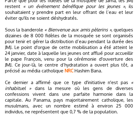
Parce que pour les fidèles de la mosquée de Jama, les JMJ
restent
« un événement bénéfique pour les jeunes »
, ils
souhaitaient y prendre part en leur offrant de l’eau et leur
éviter qu'ils ne soient déshydratés.
Sous la banderole
« Bienvenue aux amis pèlerins »
, quelques
dizaines de 8 000 fidèles de la mosquée se sont organisés
pour tenir et gérer la distribution d’eau pendant la durée des
JMJ. Le point d'orgue de cette mobilisation a été atteint le
24 janvier, date à laquelle les jeunes ont afflué pour accueillir
le pape François, venu pour la cérémonie d'ouverture des
JMJ. Ce jour-là, le centre d’hydratation a ouvert plus tôt, a
précisé au média catholique
NRC
Hashim Bana.
Ce dernier a affirmé que ce type d'initiative n'est pas
«
inhabituel »
dans la mesure où les gens de diverses
confessions vivent dans une parfaite harmonie dans la
capitale. Au Panama, pays majoritairement catholique, les
musulmans, avec un nombre estimé à environ 25 000
individus, ne représentent que 0,7 % de la population.