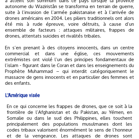
a atteint son summum dans ce pays lorsque la province
autonome du Waziristân se transforma en terrain de guerre,
suite à l’invasion de l’armée pakistanaise et à l’arrivée de
drones américains en 2004. Les piliers traditionnels ont alors
été mis à rude épreuve, voire détruits, à cause d’un
ensemble de facteurs : attaques militaires, frappes de
drones, attentats suicides et rivalités tribales.
En s’en prenant à des citoyens innocents, dans un centre
commercial et dans une église, ces mouvements
extrémistes ont violé l’un des principes fondamentaux de
l’islam - figurant dans le Coran et dans les enseignements du
Prophète Muhammad – qui interdit catégoriquement le
massacre de gens innocents et en particulier des femmes et
des enfants.
L'Amérique visée
En ce qui concerne les frappes de drones, que ce soit à la
frontière de l’Afghanistan et du Pakistan, au Yémen, en
Somalie ou dans le sud des Philippines, elles touchent
principalement des populations musulmanes dont les
codes tribaux valorisent énormément le sens de l’honneur
et de la vengeance. Les attaques de drones sont