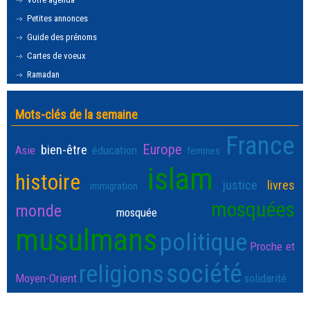
Petites annonces
Guide des prénoms
Cartes de voeux
Ramadan
Mots-clés de la semaine
France
Europe
bien-être
Asie
éducation
femmes
islam
histoire
justice
livres
immigration
mosquées
monde
mosquée
musulmans
politique
Proche et
société
religions
Moyen-Orient
solidarité