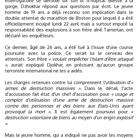
interrogatoire se déroule sur son lit d’hôpital. Blessé à la
gorge, Dzhokhar répond aux questions par écrit. Le jeune
homme de 19 ans a déjà reconnu son implication dans le
double attentat du marathon de Boston pour lequel il a été
officiellement inculpé lundi 22 avril mais a surtout imputé la
responsabilité des explosions à son frère aîné Tamerlan, ont
déclaré les enquêteurs.
Ce dernier, âgé de 26 ans, a été tué à l'issue d'une course
poursuite avec la police. Ce serait lui le cerveau des
attentats. Son frère
« voulait empêcher l'Islam d'être attaqué
»
, aurait expliqué Djokhar, en précisant qu'aucun groupe
terroriste international ne les a aidés.
Les charges retenues contre lui comprennent l'utilisation d'
«
armes de destruction massives »
. Dans le détail, l'acte
d'accusation fait état d'un chef d'accusation pour
« usage et
complot d'utilisation d'une arme de destruction massive
contre des personnes et des biens aux Etats-Unis ayant
provoqué la mort »
. Il est également poursuivi pour
«
destruction volontaire de biens au moyen d'un engin explosif
»
.
Mais le jeune homme, qui a indiqué ne pas avoir les moyens