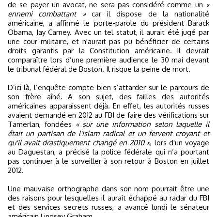
de se payer un avocat, ne sera pas considéré comme un
«
ennemi combattant »
car il dispose de la nationalité
américaine, a affirmé le porte-parole du président Barack
Obama, Jay Carney. Avec un tel statut, il aurait été jugé par
une cour militaire, et n'aurait pas pu bénéficier de certains
droits garantis par la Constitution américaine. Il devrait
comparaître lors d’une première audience le 30 mai devant
le tribunal fédéral de Boston. Il risque la peine de mort.
D’ici là, l’enquête compte bien s’attarder sur le parcours de
son frère aîné. A son sujet, des failles des autorités
américaines apparaissent déjà. En effet, les autorités russes
avaient demandé en 2012 au FBI de faire des vérifications sur
Tamerlan, fondées
« sur une information selon laquelle il
était un partisan de l'islam radical et un fervent croyant et
qu'il avait drastiquement changé en 2010 »
, lors d'un voyage
au Daguestan, a précisé la police fédérale qui n’a pourtant
pas continuer à le surveiller à son retour à Boston en juillet
2012.
Une mauvaise orthographe dans son nom pourrait être une
des raisons pour lesquelles il aurait échappé au radar du FBI
et des services secrets russes, a avancé lundi le sénateur
américain Lindsey Graham.