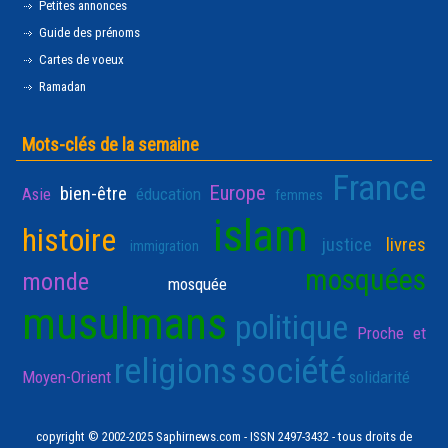
Petites annonces
Guide des prénoms
Cartes de voeux
Ramadan
Mots-clés de la semaine
France
Europe
bien-être
Asie
éducation
femmes
islam
histoire
justice
livres
immigration
mosquées
monde
mosquée
musulmans
politique
Proche et
religions
société
Moyen-Orient
solidarité
copyright © 2002-2025 Saphirnews.com - ISSN 2497-3432 - tous droits de