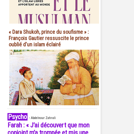
« Dara Shukoh, prince du soufisme » :
François Gautier ressuscite le prince
oublié d'un islam éclairé
Psycho
-
Abdelnour Zahrali
Farah : « J’ai découvert que mon
conjoint m’a trompée et mis une