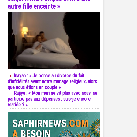
autre fille enceinte »
Inayah : « Je pense au divorce du fait
d’infidélités avant notre mariage religieux, alors
que nous étions en couple »
Rajiya : « Mon mari ne vit plus avec nous, ne
participe pas aux dépenses : suis-je encore
mariée ? »