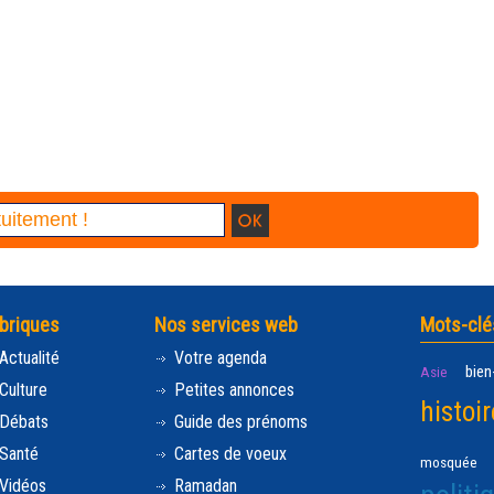
briques
Nos services web
Mots-clé
Actualité
Votre agenda
bien
Asie
Culture
Petites annonces
histoir
Débats
Guide des prénoms
Santé
Cartes de voeux
mosquée
Vidéos
Ramadan