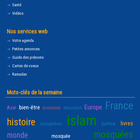
Santé
Vidéos
Nos services web
Votre agenda
Petites annonces
Guide des prénoms
Cartes de voeux
Ramadan
Mots-clés de la semaine
France
Europe
bien-être
Asie
économie
éducation
islam
histoire
livres
justice
immigration
mosquées
monde
mosquée