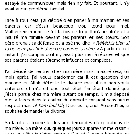
essayé de communiquer mais rien n’y fait. Et pourtant, il n’y
avait aucun problème familial.
Face à tout cela, j’ai décidé d’en parler à ma maman et ses
parents car c’était beaucoup trop lourd pour moi.
Malheureusement, ce fut la fois de trop. Il m’a insultée et a
insulté ma famille devant ses parents et ses sœurs. Son
père prenait sa défense et a osé me dire :
« Réfléchis bien si
tu ne veux pas finir divorcée comme ta mère. »
A partir de cet
instant, j’ai compris qu’il n’y avait plus rien à réparer et que
ses parents étaient sûrement influents et complices.
J’ai décidé de rentrer chez ma mère mais, malgré cela, un
mois après, j’ai voulu pardonner car il est question d’un
mariage et Allah déteste le divorce mais il n’a rien voulu
entendre et m’a dit que tout était fini étant donné que
j’étais partie chez ma mère autant de temps. Il m’a déposé
mes affaires dans le couloir du domicile conjugal sans aucun
respect mais
al hamdoulilah
, Dieu est grand. Aujourd’hui, je
souhaite demander le divorce.
Sa famille a tourné le dos aux demandes d’explications de
ma mère. Sa mère qui, quelques jours auparavant me disait
«
tu es ma fille je t’aime rentre s'il te plaît »
m’a bloquée, et