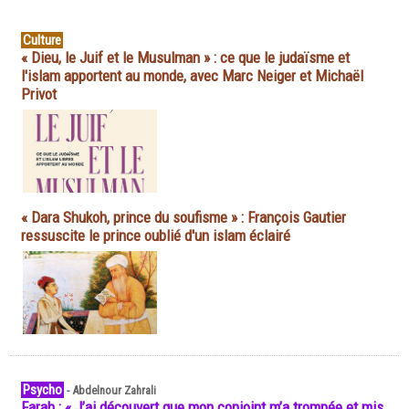
Culture
« Dieu, le Juif et le Musulman » : ce que le judaïsme et
l'islam apportent au monde, avec Marc Neiger et Michaël
Privot
« Dara Shukoh, prince du soufisme » : François Gautier
ressuscite le prince oublié d'un islam éclairé
Psycho
-
Abdelnour Zahrali
Farah : « J’ai découvert que mon conjoint m’a trompée et mis