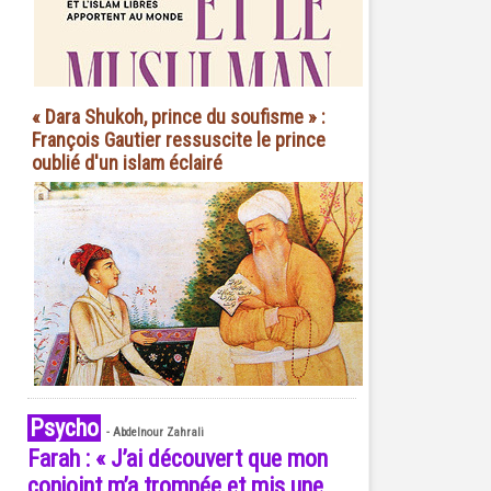
« Dara Shukoh, prince du soufisme » :
François Gautier ressuscite le prince
oublié d'un islam éclairé
Psycho
-
Abdelnour Zahrali
Farah : « J’ai découvert que mon
conjoint m’a trompée et mis une