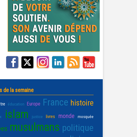
s de la semaine
France
histoire
Europe
être
éducation
islam
monde
livres
x
justice
mosquée
musulmans
politique
ées