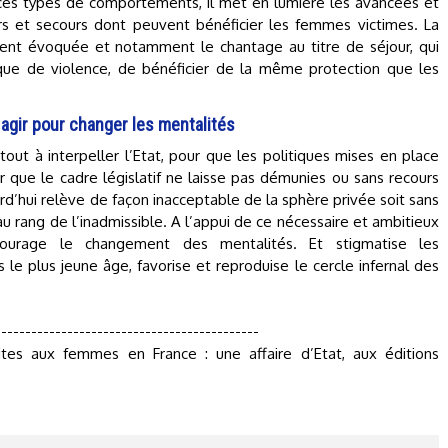
 ces types de comportements, il met en lumière les avancées et
urs et secours dont peuvent bénéficier les femmes victimes. La
ent évoquée et notamment le chantage au titre de séjour, qui
que de violence, de bénéficier de la même protection que les
 agir pour changer les mentalités
 tout à interpeller l’Etat, pour que les politiques mises en place
ur que le cadre législatif ne laisse pas démunies ou sans recours
rd’hui relève de façon inacceptable de la sphère privée soit sans
u rang de l’inadmissible. A l’appui de ce nécessaire et ambitieux
ourage le changement des mentalités. Et stigmatise les
le plus jeune âge, favorise et reproduise le cercle infernal des
--------------------------------------------
aites aux femmes en France : une affaire d’Etat, aux éditions