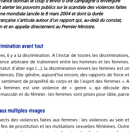
l France donnait le coup d’envoi d’une campagne d’envergure
 alerter les pouvoirs publics sur le scandale des violences faites
e mondiale lancée le 8 mars 2004 et dont la durée
çaise s’articule autour d’un rapport qui, au-delà du constat,
 et en appelle directement au Premier Ministre.
rimination avant tout
 il y a la discrimination. A l’instar de toutes les discriminations,
rence arbitraire de traitement entre les hommes et les femmes.
 statut d’alter ego (…), la discrimination envers les femmes est un
lences. Elle génère, aujourd’hui encore, des rapports de force et
 sentiment de propriété du corps et de l’esprit des femmes ». A
les femmes est une violence de « genre », qui découle des
masculin et du féminin : les femmes sont prises pour cible, parce
aux multiples visages
ects des violences faites aux femmes : les violences au sein et
fins de prostitution et les mutilations sexuelles féminines. Outre