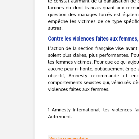
le constat alarmant de la banalisation de
lacunes du droit français quant aux reco
question des mariages forcés est égalem
empêche les victimes de ce type spécifi
autres.
Contre les violences faites aux femmes,
L’action de la section française vise avant
soient plus claires, plus performantes. Po
les femmes victimes. Pour que ce qui aujou
aucune peur ni honte, publiquement érigé a
objectif, Amnesty recommande et enc
comportements sexistes qui, véhiculés dès 
violences faites aux femmes.
------------------------------------------------
1 Amnesty International, les violences f
Autrement.
Voir le commentaire