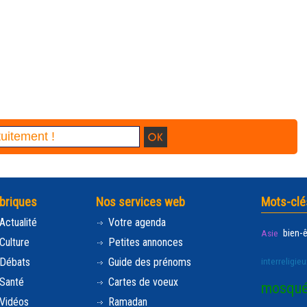
briques
Nos services web
Mots-clé
Actualité
Votre agenda
bien-
Asie
Culture
Petites annonces
Débats
Guide des prénoms
interreligieu
Santé
Cartes de voeux
mosqu
Vidéos
Ramadan