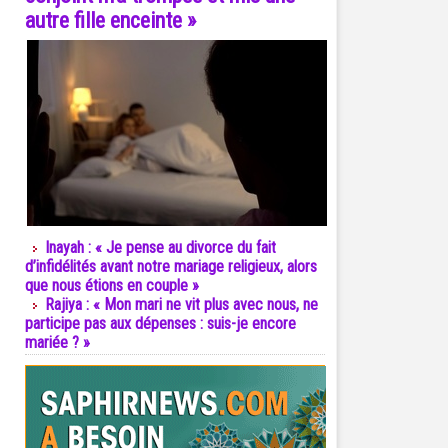
autre fille enceinte »
Inayah : « Je pense au divorce du fait
d’infidélités avant notre mariage religieux, alors
que nous étions en couple »
Rajiya : « Mon mari ne vit plus avec nous, ne
participe pas aux dépenses : suis-je encore
mariée ? »