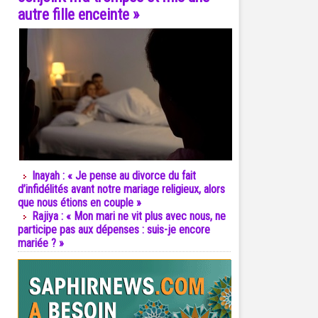
autre fille enceinte »
Inayah : « Je pense au divorce du fait
d’infidélités avant notre mariage religieux, alors
que nous étions en couple »
Rajiya : « Mon mari ne vit plus avec nous, ne
participe pas aux dépenses : suis-je encore
mariée ? »