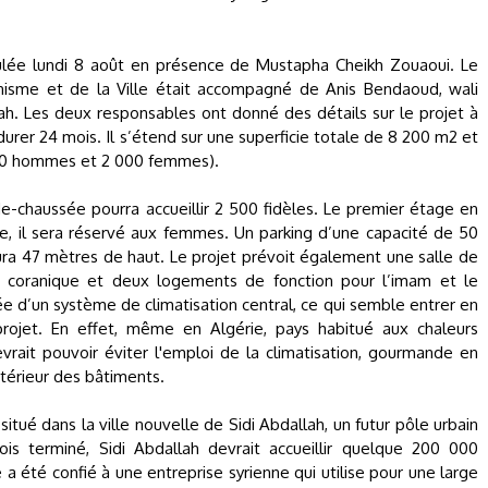
ulée lundi 8 août en présence de Mustapha Cheikh Zouaoui. Le
banisme et de la Ville était accompagné de Anis Bendaoud, wali
lah. Les deux responsables ont donné des détails sur le projet à
durer 24 mois. Il s’étend sur une superficie totale de 8 200 m2 et
 000 hommes et 2 000 femmes).
de-chaussée pourra accueillir 2 500 fidèles. Le premier étage en
ge, il sera réservé aux femmes. Un parking d’une capacité de 50
ra 47 mètres de haut. Le projet prévoit également une salle de
e coranique et deux logements de fonction pour l’imam et le
d’un système de climatisation central, ce qui semble entrer en
projet. En effet, même en Algérie, pays habitué aux chaleurs
vrait pouvoir éviter l'emploi de la climatisation, gourmande en
térieur des bâtiments.
itué dans la ville nouvelle de Sidi Abdallah, un futur pôle urbain
ois terminé, Sidi Abdallah devrait accueillir quelque 200 000
a été confié à une entreprise syrienne qui utilise pour une large