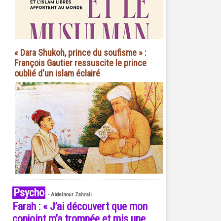
« Dara Shukoh, prince du soufisme » :
François Gautier ressuscite le prince
oublié d'un islam éclairé
Psycho
-
Abdelnour Zahrali
Farah : « J’ai découvert que mon
conjoint m’a trompée et mis une