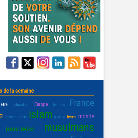
s de la semaine
France
Europe
-être
éducation
femmes
islam
e
monde
livres
interreligieux
justice
musulmans
mosquées