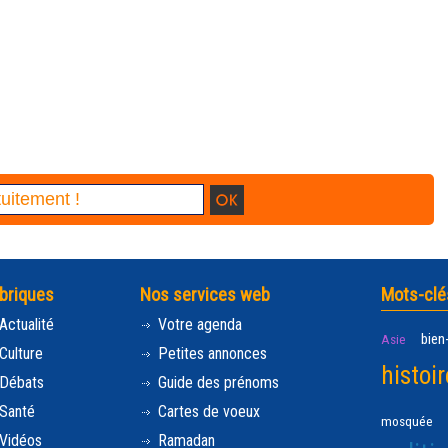
briques
Nos services web
Mots-clé
Actualité
Votre agenda
bien
Asie
Culture
Petites annonces
histoir
Débats
Guide des prénoms
Santé
Cartes de voeux
mosquée
Vidéos
Ramadan