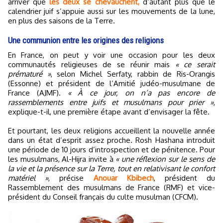
arriver que
les deux se chevauchent,
d’autant plus que le
calendrier juif s’appuie aussi sur les mouvements de la lune,
en plus des saisons de la Terre.
Une communion entre les origines des religions
En France, on peut y voir une occasion pour les deux
communautés religieuses de se réunir mais
« ce serait
prématuré »
, selon Michel Serfaty, rabbin de Ris-Orangis
(Essonne) et président de l’Amitié judéo-musulmane de
France (AJMF).
« À ce jour, on n’a pas encore de
rassemblements entre juifs et musulmans pour prier »
,
explique-t-il, une première étape avant d’envisager la fête.
Et pourtant, les deux religions accueillent la nouvelle année
dans un état d’esprit assez proche. Rosh Hashana introduit
une période de 10 jours d’introspection et de pénitence. Pour
les musulmans, Al-Hijra invite à
« une réflexion sur le sens de
la vie et la présence sur la Terre, tout en relativisant le confort
matériel »
, précise
Anouar Kbibech
, président du
Rassemblement des musulmans de France (RMF) et vice-
président du Conseil français du culte musulman (CFCM).