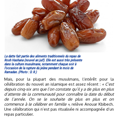
La datte fait partie des aliments traditionnels du repas de
Rosh Hashana (nouvel an juif). Elle est aussi très présente
dans la culture musulmane, notamment chaque soir à
l’occasion de la rupture du jeûne pendant le mois de
Ramadan. (Photo : D. R.)
Mais, pour la plupart des musulmans, l’intérêt pour la
célébration du nouvel an islamique est assez récent :
« C’est
depuis cinq-six ans que l’on constate qu’il y a de plus en plus
d’attente de la communauté pour connaître la date du début
de l’année. On se le souhaite de plus en plus et on
commence à le célébrer en famille »
, relève Anouar Kbibech.
Une célébration qui n’est pas ritualisée ni accompagnée d’un
repas particulier.