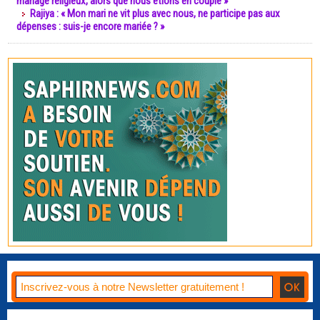
mariage religieux, alors que nous étions en couple »
Rajiya : « Mon mari ne vit plus avec nous, ne participe pas aux
dépenses : suis-je encore mariée ? »