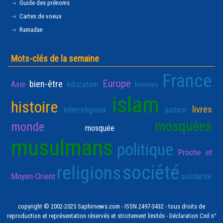
Guide des prénoms
Cartes de voeux
Ramadan
Mots-clés de la semaine
France
Europe
bien-être
Asie
éducation
femmes
islam
histoire
livres
interreligieux
justice
mosquées
monde
mosquée
musulmans
politique
Proche et
société
religions
Moyen-Orient
solidarité
copyright © 2002-2025 Saphirnews.com - ISSN 2497-3432 - tous droits de
reproduction et représentation réservés et strictement limités - Déclaration Cnil n°