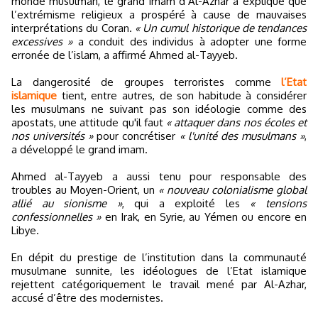
monde musulman, le grand imam d’Al-Azhar a expliqué que
l’extrémisme religieux a prospéré à cause de mauvaises
interprétations du Coran.
« Un cumul historique de tendances
excessives »
a conduit des individus à adopter une forme
erronée de l’islam, a affirmé Ahmed al-Tayyeb.
La dangerosité de groupes terroristes comme
l’Etat
islamique
tient, entre autres, de son habitude à considérer
les musulmans ne suivant pas son idéologie comme des
apostats, une attitude qu'il faut
« attaquer dans nos écoles et
nos universités »
pour concrétiser
« l'unité des musulmans »
,
a développé le grand imam.
Ahmed al-Tayyeb a aussi tenu pour responsable des
troubles au Moyen-Orient, un
« nouveau colonialisme global
allié au sionisme »
, qui a exploité les
« tensions
confessionnelles »
en Irak, en Syrie, au Yémen ou encore en
Libye.
En dépit du prestige de l’institution dans la communauté
musulmane sunnite, les idéologues de l’Etat islamique
rejettent catégoriquement le travail mené par Al-Azhar,
accusé d’être des modernistes.