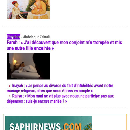
Psycho
-
Abdelnour Zahrali
Farah : « J’ai découvert que mon conjoint m’a trompée et mis
une autre fille enceinte »
Inayah : « Je pense au divorce du fait d’infidélités avant notre
mariage religieux, alors que nous étions en couple »
Rajiya : « Mon mari ne vit plus avec nous, ne participe pas aux
dépenses : suis-je encore mariée ? »