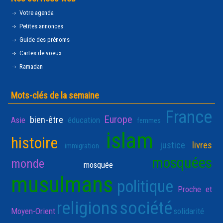
Votre agenda
Petites annonces
Guide des prénoms
Cartes de voeux
Ramadan
Mots-clés de la semaine
France
Europe
bien-être
Asie
éducation
femmes
islam
histoire
justice
livres
immigration
mosquées
monde
mosquée
musulmans
politique
Proche et
religions
société
Moyen-Orient
solidarité