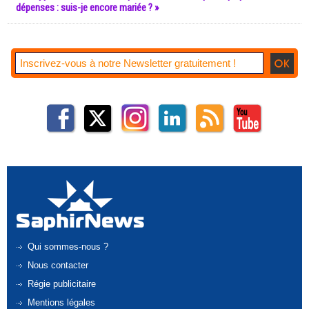
dépenses : suis-je encore mariée ? »
Qui sommes-nous ?
Nous contacter
Régie publicitaire
Mentions légales