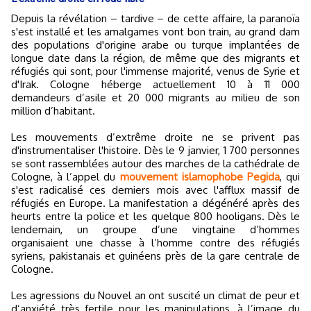
Depuis la révélation – tardive – de cette affaire, la paranoïa
s'est installé et les amalgames vont bon train, au grand dam
des populations d'origine arabe ou turque implantées de
longue date dans la région, de même que des migrants et
réfugiés qui sont, pour l'immense majorité, venus de Syrie et
d'Irak. Cologne héberge actuellement 10 à 11 000
demandeurs d’asile et 20 000 migrants au milieu de son
million d’habitant.
Les mouvements d’extrême droite ne se privent pas
d'instrumentaliser l'histoire. Dès le 9 janvier, 1 700 personnes
se sont rassemblées autour des marches de la cathédrale de
Cologne, à l’appel du
mouvement islamophobe Pegida
, qui
s'est radicalisé ces derniers mois avec l'afflux massif de
réfugiés en Europe. La manifestation a dégénéré après des
heurts entre la police et les quelque 800 hooligans. Dès le
lendemain, un groupe d’une vingtaine d’hommes
organisaient une chasse à l’homme contre des réfugiés
syriens, pakistanais et guinéens près de la gare centrale de
Cologne.
Les agressions du Nouvel an ont suscité un climat de peur et
d’anxiété très fertile pour les manipulations, à l’image du