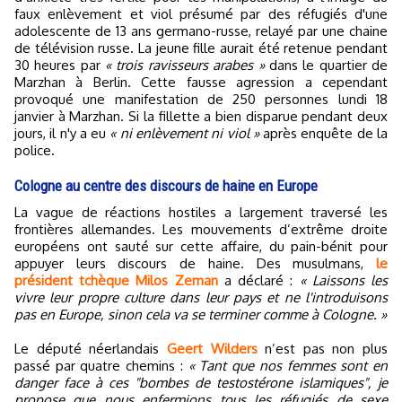
faux enlèvement et viol présumé par des réfugiés d'une
adolescente de 13 ans germano-russe, relayé par une chaine
de télévision russe. La jeune fille aurait été retenue pendant
30 heures par
« trois ravisseurs arabes »
dans le quartier de
Marzhan à Berlin. Cette fausse agression a cependant
provoqué une manifestation de 250 personnes lundi 18
janvier à Marzhan. Si la fillette a bien disparue pendant deux
jours, il n'y a eu
« ni enlèvement ni viol »
après enquête de la
police.
Cologne au centre des discours de haine en Europe
La vague de réactions hostiles a largement traversé les
frontières allemandes. Les mouvements d’extrême droite
européens ont sauté sur cette affaire, du pain-bénit pour
appuyer leurs discours de haine. Des musulmans,
le
président tchèque Milos Zeman
a déclaré :
« Laissons les
vivre leur propre culture dans leur pays et ne l'introduisons
pas en Europe, sinon cela va se terminer comme à Cologne. »
Le député néerlandais
Geert Wilders
n’est pas non plus
passé par quatre chemins :
« Tant que nos femmes sont en
danger face à ces "bombes de testostérone islamiques", je
propose que nous enfermions tous les réfugiés de sexe