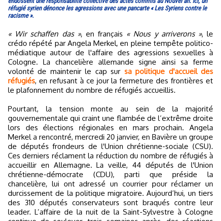
endossent une responsabilité collective des actes commis au Nouvel an. Ici, un
réfugié syrien dénonce les agressions avec une pancarte « Les Syriens contre le
racisme ».
« Wir schaffen das »
, en français
« Nous y arriverons »
, le
crédo répété par Angela Merkel, en pleine tempête politico-
médiatique autour de l'affaire des agressions sexuelles à
Cologne. La chancelière allemande signe ainsi sa ferme
volonté de maintenir le cap sur
sa politique d'accueil des
réfugiés
, en refusant à ce jour la fermeture des frontières et
le plafonnement du nombre de réfugiés accueillis.
Pourtant, la tension monte au sein de la majorité
gouvernementale qui craint une flambée de l’extrême droite
lors des élections régionales en mars prochain. Angela
Merkel a rencontré, mercredi 20 janvier, en Bavière un groupe
de députés frondeurs de l'Union chrétienne-sociale (CSU).
Ces derniers réclament la réduction du nombre de réfugiés à
accueillir en Allemagne. La veille, 44 députés de l'Union
chrétienne-démocrate (CDU), parti que préside la
chancelière, lui ont adressé un courrier pour réclamer un
durcissement de la politique migratoire. Aujourd’hui, un tiers
des 310 députés conservateurs sont braqués contre leur
leader. L’affaire de la nuit de la Saint-Sylvestre à Cologne