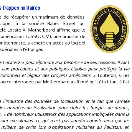
 frappes militaires
que de récupérer un maximum de données,
 appel à la société Babel Street qui
pelé Locate X. Motherboard affirme que le
 américaines (USSOCOM), une branche de
ntiterroriste, a acheté un accès au logiciel
spéciales à l'étranger.
e Locate X
« pour répondre aux besoins »
de ses missions. Avant
aux procédures et aux politiques établies pour protéger la vie
stitutionnels et légaux des citoyens américains. »
Toutefois, si les
rce interrogée par Motherboard a affirmé qu’il était tout à fait
 l’industrie des données de localisation et le fait que l'armée
 des données de localisation pour cibler les frappes de drones,
ci,
« de nombreux utilisateurs des applications impliquées dans la
sont musulmans, ce qui n’est pas anodin compte tenu que les
illiers de civils lors d’opérations militaires au Pakistan, en