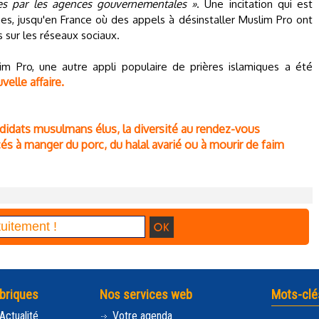
nées par les agences gouvernementales »
. Une incitation qui est
es, jusqu'en France où des appels à désinstaller Muslim Pro ont
 sur les réseaux sociaux.
m Pro, une autre appli populaire de prières islamiques a été
velle affaire.
didats musulmans élus, la diversité au rendez-vous
s à manger du porc, du halal avarié ou à mourir de faim
briques
Nos services web
Mots-clé
Actualité
Votre agenda