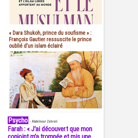
« Dara Shukoh, prince du soufisme » :
François Gautier ressuscite le prince
oublié d'un islam éclairé
Psycho
-
Abdelnour Zahrali
Farah : « J’ai découvert que mon
conjoint m’a trompée et mis une