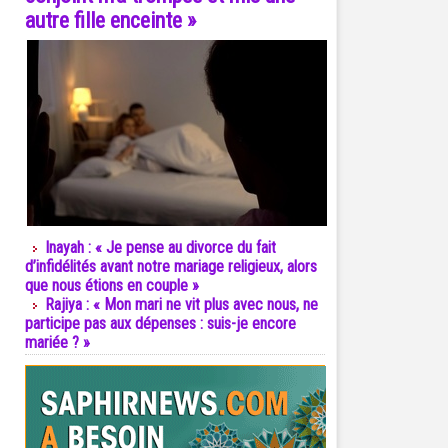
autre fille enceinte »
Inayah : « Je pense au divorce du fait
d’infidélités avant notre mariage religieux, alors
que nous étions en couple »
Rajiya : « Mon mari ne vit plus avec nous, ne
participe pas aux dépenses : suis-je encore
mariée ? »