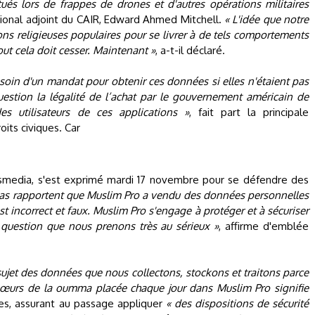
ués lors de frappes de drones et d'autres opérations militaires
national adjoint du CAIR, Edward Ahmed Mitchell.
« L'idée que notre
ons religieuses populaires pour se livrer à de tels comportements
Tout cela doit cesser. Maintenant »
, a-t-il déclaré.
oin d'un mandat pour obtenir ces données si elles n'étaient pas
uestion la légalité de l’achat par le gouvernement américain de
 utilisateurs de ces applications »
, fait part la principale
its civiques. Car
itsmedia, s'est exprimé mardi 17 novembre pour se défendre des
as rapportent que Muslim Pro a vendu des données personnelles
est incorrect et faux. Muslim Pro s'engage à protéger et à sécuriser
ne question que nous prenons très au sérieux »
, affirme d'emblée
sujet des données que nous collectons, stockons et traitons parce
 sœurs de la oumma placée chaque jour dans Muslim Pro signifie
bles, assurant au passage appliquer
« des dispositions de sécurité