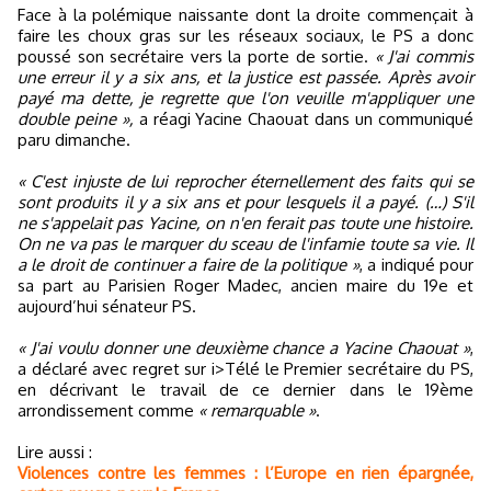
Face à la polémique naissante dont la droite commençait à
faire les choux gras sur les réseaux sociaux, le PS a donc
poussé son secrétaire vers la porte de sortie.
« J'ai commis
une erreur il y a six ans, et la justice est passée. Après avoir
payé ma dette, je regrette que l'on veuille m'appliquer une
double peine »,
a réagi Yacine Chaouat dans un communiqué
paru dimanche.
« C'est injuste de lui reprocher éternellement des faits qui se
sont produits il y a six ans et pour lesquels il a payé. (…) S'il
ne s'appelait pas Yacine, on n'en ferait pas toute une histoire.
On ne va pas le marquer du sceau de l'infamie toute sa vie. Il
a le droit de continuer a faire de la politique »
, a indiqué pour
sa part au Parisien Roger Madec, ancien maire du 19e et
aujourd’hui sénateur PS.
« J'ai voulu donner une deuxième chance a Yacine Chaouat »
,
a déclaré avec regret sur i>Télé le Premier secrétaire du PS,
en décrivant le travail de ce dernier dans le 19ème
arrondissement comme
« remarquable »
.
Lire aussi :
Violences contre les femmes : l’Europe en rien épargnée,