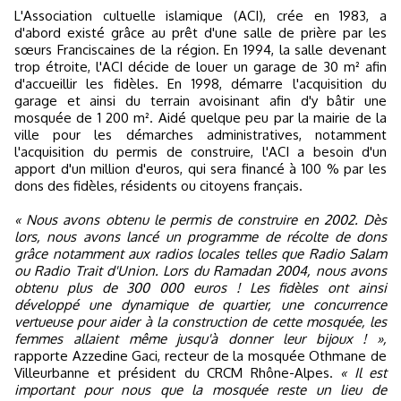
L'Association cultuelle islamique (ACI), crée en 1983, a
d'abord existé grâce au prêt d'une salle de prière par les
sœurs Franciscaines de la région. En 1994, la salle devenant
trop étroite, l'ACI décide de louer un garage de 30 m² afin
d'accueillir les fidèles. En 1998, démarre l'acquisition du
garage et ainsi du terrain avoisinant afin d'y bâtir une
mosquée de 1 200 m². Aidé quelque peu par la mairie de la
ville pour les démarches administratives, notamment
l'acquisition du permis de construire, l'ACI a besoin d'un
apport d'un million d'euros, qui sera financé à 100 % par les
dons des fidèles, résidents ou citoyens français.
« Nous avons obtenu le permis de construire en 2002. Dès
lors, nous avons lancé un programme de récolte de dons
grâce notamment aux radios locales telles que Radio Salam
ou Radio Trait d'Union. Lors du Ramadan 2004, nous avons
obtenu plus de 300 000 euros ! Les fidèles ont ainsi
développé une dynamique de quartier, une concurrence
vertueuse pour aider à la construction de cette mosquée, les
femmes allaient même jusqu'à donner leur bijoux ! »,
rapporte Azzedine Gaci, recteur de la mosquée Othmane de
Villeurbanne et président du CRCM Rhône-Alpes.
« Il est
important pour nous que la mosquée reste un lieu de