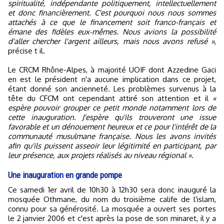
spiritualité, indépendante politiquement, intellectuellement
et donc financièrement. C'est pourquoi nous nous sommes
attachés à ce que le financement soit franco-français et
émane des fidèles eux-mêmes. Nous avions la possibilité
d'aller chercher l'argent ailleurs, mais nous avons refusé »
,
précise t il.
Le CRCM Rhône-Alpes, à majorité UOIF dont Azzedine Gaci
en est le président n'a aucune implication dans ce projet,
étant donné son ancienneté. Les problèmes survenus à la
tête du CFCM ont cependant attiré son attention et il
«
espère pouvoir grouper ce petit monde notamment lors de
cette inauguration. J'espère qu'ils trouveront une issue
favorable et un dénouement heureux et ce pour l'intérêt de la
communauté musulmane française. Nous les avons invités
afin qu'ils puissent asseoir leur légitimité en participant, par
leur présence, aux projets réalisés au niveau régional ».
Une inauguration en grande pompe
Ce samedi 1er avril de 10h30 à 12h30 sera donc inauguré la
mosquée Othmane, du nom du troisième calife de l'islam,
connu pour sa générosité. La mosquée a ouvert ses portes
le 2 janvier 2006 et c'est après la pose de son minaret, il y a