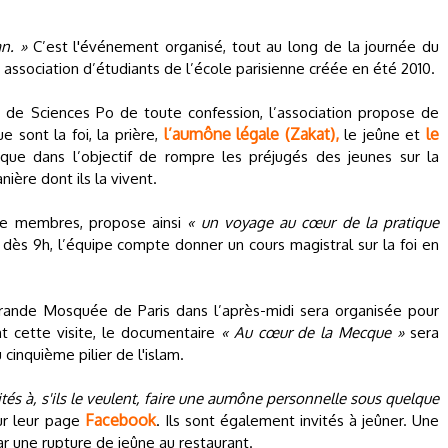
n. »
C’est l'événement organisé, tout au long de la journée du
 association d’étudiants de l’école parisienne créée en été 2010.
de Sciences Po de toute confession, l’association propose de
l’aumône légale (Zakat),
le
ue sont la foi, la prière,
le jeûne et
ique dans l’objectif de rompre les préjugés des jeunes sur la
ière dont ils la vivent.
de membres, propose ainsi
« un voyage au cœur de la pratique
dès 9h, l’équipe compte donner un cours magistral sur la foi en
ande Mosquée de Paris dans l’après-midi sera organisée pour
t cette visite, le documentaire
« Au cœur de la Mecque »
sera
 cinquième pilier de l'islam.
vités à, s'ils le veulent, faire une aumône personnelle sous quelque
Facebook
sur leur page
. Ils sont également invités à jeûner. Une
ar une rupture de jeûne au restaurant.