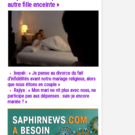
autre fille enceinte »
Inayah : « Je pense au divorce du fait
d’infidélités avant notre mariage religieux, alors
que nous étions en couple »
Rajiya : « Mon mari ne vit plus avec nous, ne
participe pas aux dépenses : suis-je encore
mariée ? »