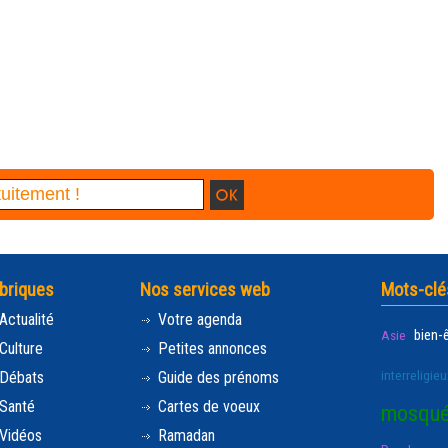
briques
Nos services web
Mots-clé
Actualité
Votre agenda
bien-
Asie
Culture
Petites annonces
interreligieu
Débats
Guide des prénoms
Santé
Cartes de voeux
mosqu
Vidéos
Ramadan