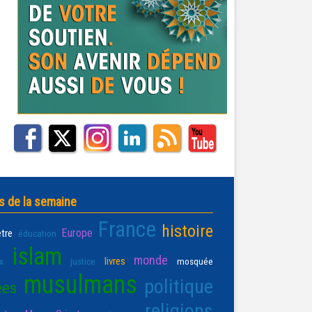
s de la semaine
France
histoire
Europe
être
éducation
islam
monde
livres
x
justice
mosquée
musulmans
politique
ées
religions