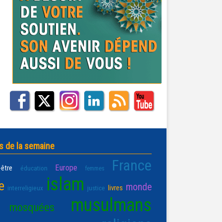
s de la semaine
France
Europe
-être
éducation
femmes
islam
e
monde
livres
interreligieux
justice
musulmans
mosquées