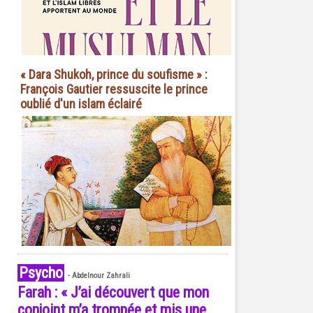
« Dara Shukoh, prince du soufisme » :
François Gautier ressuscite le prince
oublié d'un islam éclairé
Psycho
-
Abdelnour Zahrali
Farah : « J’ai découvert que mon
conjoint m’a trompée et mis une