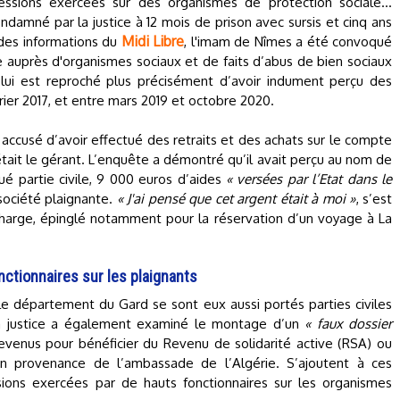
ressions exercées sur des organismes de protection sociale…
ndamné par la justice à 12 mois de prison avec sursis et cinq ans
Midi Libre
 des informations du
, l'imam de Nîmes a été convoqué
ie auprès d'organismes sociaux et de faits d’abus de bien sociaux
l lui est reproché plus précisément d’avoir indument perçu des
rier 2017, et entre mars 2019 et octobre 2020.
 accusé d’avoir effectué des retraits et des achats sur le compte
était le gérant. L’enquête a démontré qu’il avait perçu au nom de
itué partie civile, 9 000 euros d’aides
« versées par l’Etat dans le
 société plaignante.
« J'ai pensé que cet argent était à moi »
, s’est
 charge, épinglé notamment pour la réservation d’un voyage à La
ctionnaires sur les plaignants
t le département du Gard se sont eux aussi portés parties civiles
 la justice a également examiné le montage d’un
« faux dossier
evenus pour bénéficier du Revenu de solidarité active (RSA) ou
 provenance de l’ambassade de l’Algérie. S’ajoutent à ces
sions exercées par de hauts fonctionnaires sur les organismes