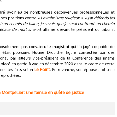
e.
laré avoir eu de nombreuses déconvenues professionnelles et
e ses positions contre
« l’extrémisme religieux »
.
« J'ai défendu les
é à un chemin de haine, je savais que je serai confronté un chemin
s menacé de mort »
, a-t-il affirmé devant le président du tribunal
bsolument pas convaincu le magistrat qui l’a jugé coupable de
l était poursuivi. Hocine Drouiche, figure contestée par des
onal, par ailleurs vice-président de la Conférence des imams
té placé en garde à vue en décembre 2020 dans le cadre de cette
Le Point
onnu les faits selon
. En revanche, son épouse a obtenu
 reprochées.
Montpellier : une famille en quête de justice