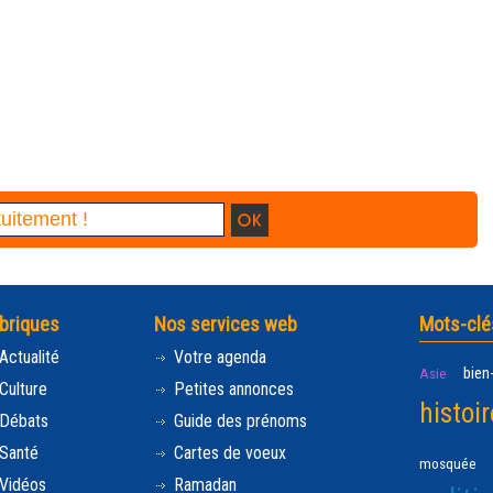
briques
Nos services web
Mots-clé
Actualité
Votre agenda
bien
Asie
Culture
Petites annonces
histoir
Débats
Guide des prénoms
Santé
Cartes de voeux
mosquée
Vidéos
Ramadan