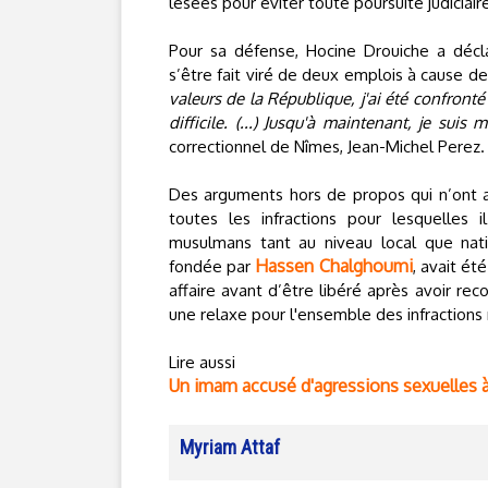
lésées pour éviter toute poursuite judiciair
Pour sa défense, Hocine Drouiche a déc
s’être fait viré de deux emplois à cause d
valeurs de la République, j'ai été confront
difficile. (...) Jusqu'à maintenant, je sui
correctionnel de Nîmes, Jean-Michel Perez.
Des arguments hors de propos qui n’ont a
toutes les infractions pour lesquelles i
musulmans tant au niveau local que nati
Hassen Chalghoumi
fondée par
, avait é
affaire avant d’être libéré après avoir rec
une relaxe pour l'ensemble des infractions
Lire aussi
Un imam accusé d'agressions sexuelles à 
Myriam Attaf