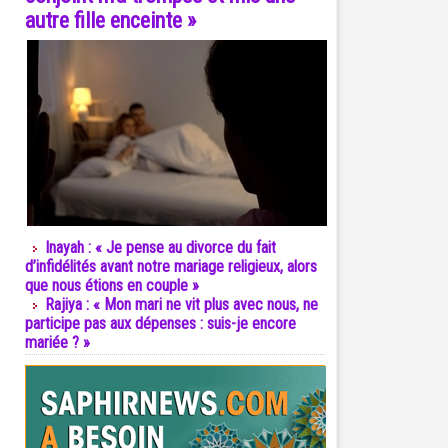
autre fille enceinte »
Inayah : « Je pense au divorce du fait
d’infidélités avant notre mariage religieux, alors
que nous étions en couple »
Rajiya : « Mon mari ne vit plus avec nous, ne
participe pas aux dépenses : suis-je encore
mariée ? »