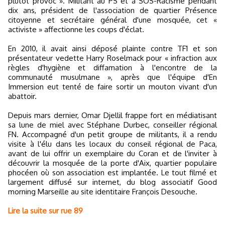
plutôt provoc ». Militant au PS et à SOS-Racisme pendant
dix ans, président de l'association de quartier Présence
citoyenne et secrétaire général d'une mosquée, cet «
activiste » affectionne les coups d'éclat.
En 2010, il avait ainsi déposé plainte contre TF1 et son
présentateur vedette Harry Roselmack pour « infraction aux
règles d'hygiène et diffamation à l'encontre de la
communauté musulmane », après que l'équipe d'En
Immersion eut tenté de faire sortir un mouton vivant d'un
abattoir.
Depuis mars dernier, Omar Djellil frappe fort en médiatisant
sa lune de miel avec Stéphane Durbec, conseiller régional
FN. Accompagné d'un petit groupe de militants, il a rendu
visite à l'élu dans les locaux du conseil régional de Paca,
avant de lui offrir un exemplaire du Coran et de l'inviter à
découvrir la mosquée de la porte d'Aix, quartier populaire
phocéen où son association est implantée. Le tout filmé et
largement diffusé sur internet, du blog associatif Good
morning Marseille au site identitaire François Desouche.
Lire la suite sur rue 89