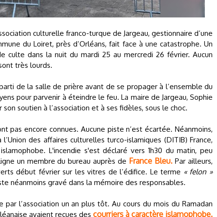
ssociation culturelle franco-turque de Jargeau, gestionnaire d’une
une du Loiret, près d’Orléans, fait face à une catastrophe. Un
e culte dans la nuit du mardi 25 au mercredi 26 février. Aucun
ont très lourds.
 parti de la salle de prière avant de se propager à l’ensemble du
yens pour parvenir à éteindre le feu. La maire de Jargeau, Sophie
son soutien à l’association et à ses fidèles, sous le choc.
sont pas encore connues. Aucune piste n’est écartée. Néanmoins,
à l’Union des affaires culturelles turco-islamiques (DITIB) France,
 islamophobe. L'incendie s'est déclaré vers 1h30 du matin, peu
France Bleu.
souligne un membre du bureau auprès de
Par ailleurs,
erts début février sur les vitres de l’édifice. Le terme
« felon »
il reste néanmoins gravé dans la mémoire des responsables.
e par l’association un an plus tôt. Au cours du mois du Ramadan
courriers à caractère islamophobe.
léanaise avaient reçues des