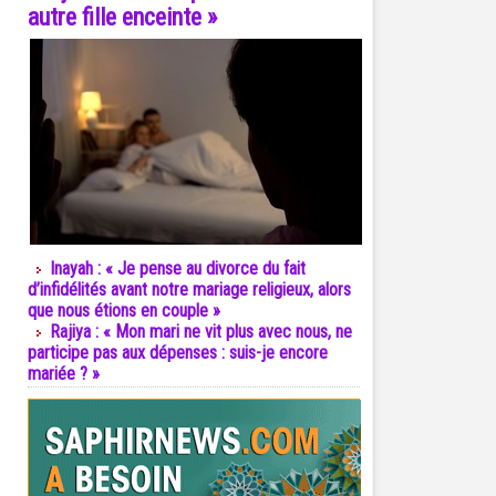
autre fille enceinte »
Inayah : « Je pense au divorce du fait
d’infidélités avant notre mariage religieux, alors
que nous étions en couple »
Rajiya : « Mon mari ne vit plus avec nous, ne
participe pas aux dépenses : suis-je encore
mariée ? »