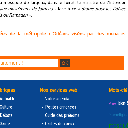
a mosquée de Jargeau, dans le Loiret, le ministre de l’Intérieur
 aux musulmans de Jargeau »
face à ce
« drame pour les fidèles
ois du Ramadan ».
es de la métropole d’Orléans visées par des menaces
briques
Nos services web
Mots-clé
Actualité
Votre agenda
bien-
Asie
Culture
Petites annonces
interreligieu
Débats
Guide des prénoms
Santé
Cartes de voeux
mosqu