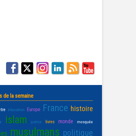
s de la semaine
France
histoire
Europe
être
éducation
islam
monde
livres
x
justice
mosquée
musulmans
politique
ées