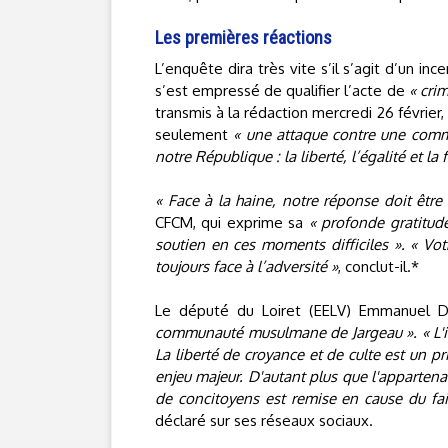
Les premières réactions
L’enquête dira très vite s’il s’agit d’un in
s’est empressé de qualifier l’acte de
« crim
transmis à la rédaction mercredi 26 février
seulement
« une attaque contre une comm
notre République : la liberté, l’égalité et la f
« Face à la haine, notre réponse doit être 
CFCM, qui exprime sa
« profonde gratitud
soutien en ces moments difficiles ». « Votr
toujours face à l’adversité »
, conclut-il.*
Le député du Loiret (EELV) Emmanuel D
communauté musulmane de Jargeau ». « L'inc
La liberté de croyance et de culte est un pr
enjeu majeur. D'autant plus que l'apparten
de concitoyens est remise en cause du fai
déclaré sur ses réseaux sociaux.