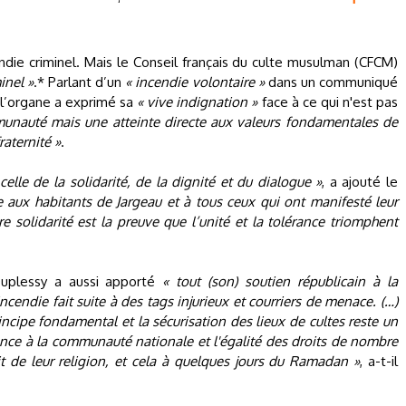
cendie criminel. Mais le Conseil français du culte musulman (CFCM)
inel »
.* Parlant d’un
« incendie volontaire »
dans un communiqué
, l’organe a exprimé sa
« vive indignation »
face à ce qui n'est pas
unauté mais une atteinte directe aux valeurs fondamentales de
raternité »
.
celle de la solidarité, de la dignité et du dialogue »
, a ajouté le
e aux habitants de Jargeau et à tous ceux qui ont manifesté leur
e solidarité est la preuve que l’unité et la tolérance triomphent
uplessy a aussi apporté
« tout (son) soutien républicain à la
endie fait suite à des tags injurieux et courriers de menace. (…)
incipe fondamental et la sécurisation des lieux de cultes reste un
ance à la communauté nationale et l'égalité des droits de nombre
t de leur religion, et cela à quelques jours du Ramadan »
, a-t-il