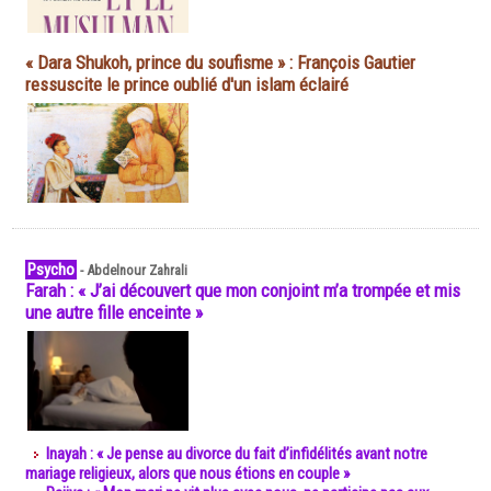
« Dara Shukoh, prince du soufisme » : François Gautier
ressuscite le prince oublié d'un islam éclairé
Psycho
-
Abdelnour Zahrali
Farah : « J’ai découvert que mon conjoint m’a trompée et mis
une autre fille enceinte »
Inayah : « Je pense au divorce du fait d’infidélités avant notre
mariage religieux, alors que nous étions en couple »