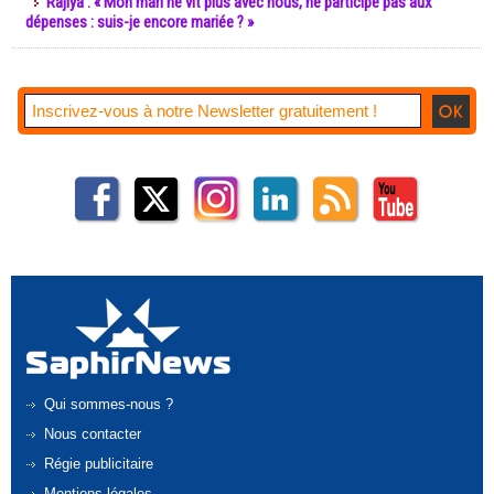
Rajiya : « Mon mari ne vit plus avec nous, ne participe pas aux
dépenses : suis-je encore mariée ? »
Qui sommes-nous ?
Nous contacter
Régie publicitaire
Mentions légales