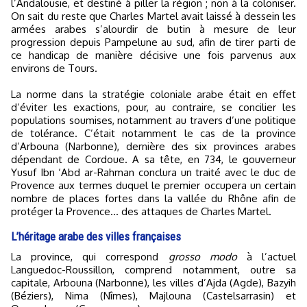
l’Andalousie, et destiné à piller la région ; non à la coloniser.
On sait du reste que Charles Martel avait laissé à dessein les
armées arabes s’alourdir de butin à mesure de leur
progression depuis Pampelune au sud, afin de tirer parti de
ce handicap de manière décisive une fois parvenus aux
environs de Tours.
La norme dans la stratégie coloniale arabe était en effet
d’éviter les exactions, pour, au contraire, se concilier les
populations soumises, notamment au travers d’une politique
de tolérance. C’était notamment le cas de la province
d’Arbouna (Narbonne), dernière des six provinces arabes
dépendant de Cordoue. A sa tête, en 734, le gouverneur
Yusuf Ibn ‘Abd ar-Rahman conclura un traité avec le duc de
Provence aux termes duquel le premier occupera un certain
nombre de places fortes dans la vallée du Rhône afin de
protéger la Provence… des attaques de Charles Martel.
L’héritage arabe des villes françaises
La province, qui correspond
grosso modo
à l’actuel
Languedoc-Roussillon, comprend notamment, outre sa
capitale, Arbouna (Narbonne), les villes d’Ajda (Agde), Bazyih
(Béziers), Nima (Nîmes), Majlouna (Castelsarrasin) et