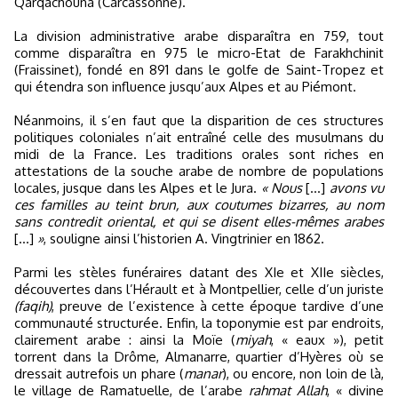
Qarqachouna (Carcassonne).
La division administrative arabe disparaîtra en 759, tout
comme disparaîtra en 975 le micro-Etat de Farakhchinit
(Fraissinet), fondé en 891 dans le golfe de Saint-Tropez et
qui étendra son influence jusqu’aux Alpes et au Piémont.
Néanmoins, il s’en faut que la disparition de ces structures
politiques coloniales n’ait entraîné celle des musulmans du
midi de la France. Les traditions orales sont riches en
attestations de la souche arabe de nombre de populations
locales, jusque dans les Alpes et le Jura.
« Nous
[…]
avons vu
ces familles au teint brun, aux coutumes bizarres, au nom
sans contredit oriental, et qui se disent elles-mêmes arabes
[…]
»
, souligne ainsi l’historien A. Vingtrinier en 1862.
Parmi les stèles funéraires datant des XIe et XIIe siècles,
découvertes dans l’Hérault et à Montpellier, celle d’un juriste
(faqih)
, preuve de l’existence à cette époque tardive d’une
communauté structurée. Enfin, la toponymie est par endroits,
clairement arabe : ainsi la Moïe (
miyah
, « eaux »), petit
torrent dans la Drôme, Almanarre, quartier d’Hyères où se
dressait autrefois un phare (
manar
), ou encore, non loin de là,
le village de Ramatuelle, de l’arabe
rahmat Allah
, « divine