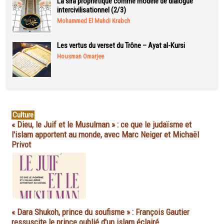
La sira prophétique comme modèle de dialogue
intercivilisationnel (2/3)
Mohammed El Mahdi Krabch
Les vertus du verset du Trône – Ayat al-Kursi
Housman Omarjee
Culture
« Dieu, le Juif et le Musulman » : ce que le judaïsme et
l'islam apportent au monde, avec Marc Neiger et Michaël
Privot
« Dara Shukoh, prince du soufisme » : François Gautier
ressuscite le prince oublié d'un islam éclairé