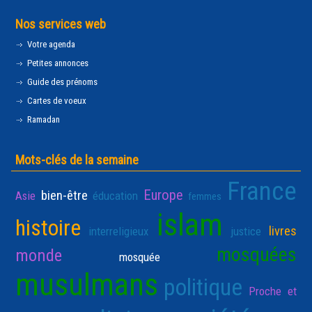
Nos services web
Votre agenda
Petites annonces
Guide des prénoms
Cartes de voeux
Ramadan
Mots-clés de la semaine
France
Europe
bien-être
Asie
éducation
femmes
islam
histoire
livres
interreligieux
justice
mosquées
monde
mosquée
musulmans
politique
Proche et