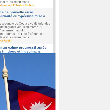
'islam et les musulmans
ohammed El Mahdi Krabch
'une nouvelle crise
solidarité européenne mise à
ve espagnole de Ceuta a vu déferler des
s de migrants venus du Maroc. Si
'immense majorit...
| Journal d'actualité générale et
'islam et les musulmans
na Farelli
ur au calme progressif après
re hindous et musulmans