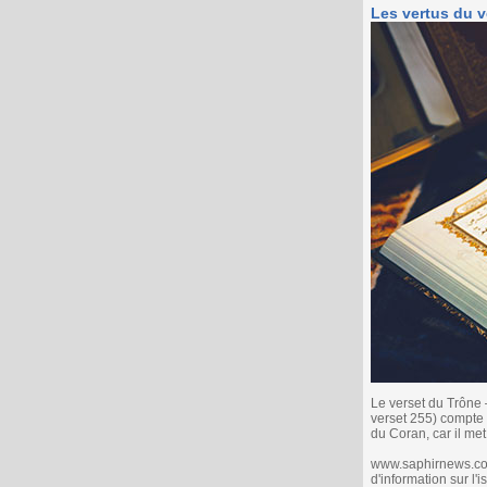
Les vertus du v
Le verset du Trône
verset 255) compte 
du Coran, car il met 
www.saphirnews.com 
d'information sur l