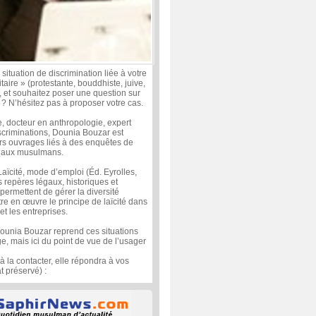
ituation de discrimination liée à votre
itaire » (protestante, bouddhiste, juive,
et souhaitez poser une question sur
s ? N’hésitez pas à proposer votre cas.
, docteur en anthropologie, expert
scriminations, Dounia Bouzar est
urs ouvrages liés à des enquêtes de
nt aux musulmans.
Laïcité, mode d’emploi (Éd. Eyrolles,
es repères légaux, historiques et
permettent de gérer la diversité
tre en œuvre le principe de laïcité dans
et les entreprises.
ounia Bouzar reprend ces situations
e, mais ici du point de vue de l’usager
 à la contacter, elle répondra à vos
 préservé) :