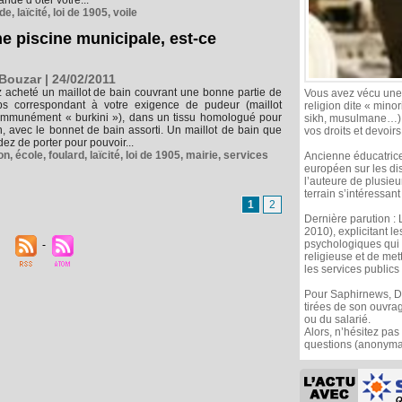
de d’ôter votre...
lde
,
laïcité
,
loi de 1905
,
voile
e piscine municipale, est-ce
Bouzar | 24/02/2011
 acheté un maillot de bain couvrant une bonne partie de
Vous avez vécu une s
ps correspondant à votre exigence de pudeur (maillot
religion dite « minor
mmunément « burkini »), dans un tissu homologué pour
sikh, musulmane…), 
n, avec le bonnet de bain assorti. Un maillot de bain que
vos droits et devoir
ez de porter pour pouvoir...
on
,
école
,
foulard
,
laïcité
,
loi de 1905
,
mairie
,
services
Ancienne éducatrice
européen sur les di
l’auteure de plusie
terrain s’intéressa
1
2
Dernière parution : 
2010), explicitant l
psychologiques qui 
religieuse et de met
les services publics 
Pour Saphirnews, D
tirées de son ouvrag
ou du salarié.
Alors, n’hésitez pas
questions (anonymat