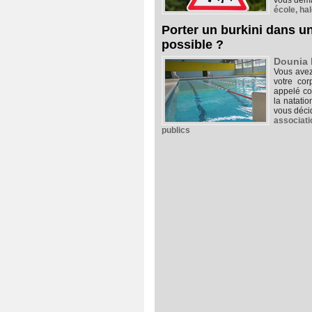
vous deman
école
,
ha
Porter un burkini dans un
possible ?
Dounia 
Vous avez
votre cor
appelé co
la natatio
vous décid
associati
publics