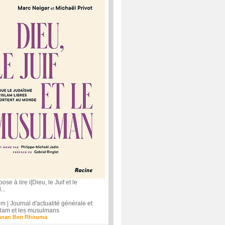
e à lire i[Dieu, le Juif et le
..
| Journal d'actualité générale et
'islam et les musulmans
anan Ben Rhouma