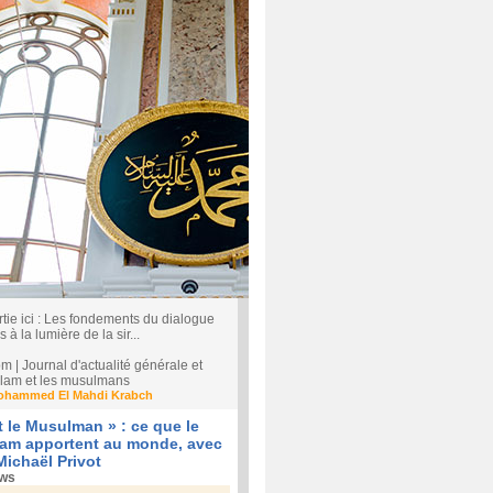
rtie ici : Les fondements du dialogue
s à la lumière de la sir...
| Journal d'actualité générale et
'islam et les musulmans
ohammed El Mahdi Krabch
et le Musulman » : ce que le
slam apportent au monde, avec
Michaël Privot
ews