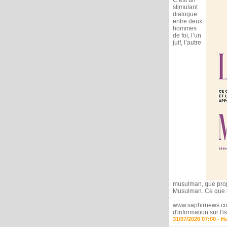
C’est un
stimulant
dialogue
entre deux
hommes
de foi, l’un
juif, l’autre
musulman, que propos
Musulman. Ce que l.
www.saphirnews.com 
d'information sur l
31/07/2026 07:00 -
H