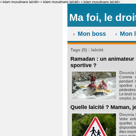
< islam musulmans laïcité>
< islam musulmans laïcité>
< islam musulmans laïcité>
Ma foi, le droi
Mon boss
Mon l
Tags (5) : laïcité
Ramadan : un animateur q
sportive ?
Dounia 
Comme ch
pendant l
sportive
pédestres
Le bruit c
emploi
,
la
Quelle laïcité ? Maman, j
Dounia 
Votre enf
quartier.
disponibl
êtes inscr