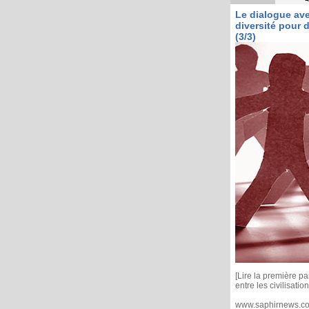
Le dialogue ave
diversité pour d
(3/3)
[Lire la première pa
entre les civilisation
www.saphirnews.com 