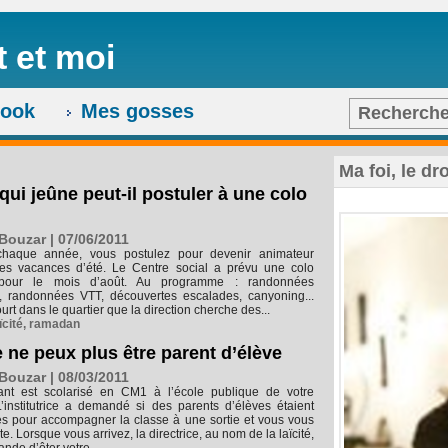
t et moi
ook
Mes gosses
Recherch
Ma foi, le dr
ui jeûne peut-il postuler à une colo
Bouzar | 07/06/2011
aque année, vous postulez pour devenir animateur
es vacances d’été. Le Centre social a prévu une colo
 pour le mois d’août. Au programme : randonnées
, randonnées VTT, découvertes escalades, canyoning...
ourt dans le quartier que la direction cherche des...
ïcité
,
ramadan
e ne peux plus être parent d’élève
Bouzar | 08/03/2011
ant est scolarisé en CM1 à l’école publique de votre
 L’institutrice a demandé si des parents d’élèves étaient
es pour accompagner la classe à une sortie et vous vous
ite. Lorsque vous arrivez, la directrice, au nom de la laïcité,