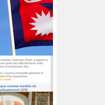
 népalais, Balendra Shah, a appelé la
enue après des affrontements entre
ue et musulmane dan...
| Journal d'actualité générale et
'islam et les musulmans
na Farelli
tique comme modèle de
vilisationnel (2/3)