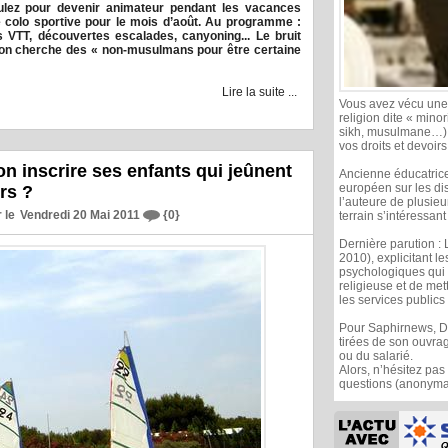
ez pour devenir animateur pendant les vacances
e colo sportive pour le mois d’août. Au programme :
VTT, découvertes escalades, canyoning... Le bruit
ction cherche des « non-musulmans pour être certaine
Lire la suite ...
Vous avez vécu une s
religion dite « minor
sikh, musulmane…), 
vos droits et devoir
n inscrire ses enfants qui jeûnent
Ancienne éducatrice
européen sur les di
irs ?
l’auteure de plusie
 le
Vendredi 20 Mai 2011
{0}
terrain s’intéressa
Dernière parution : 
2010), explicitant l
psychologiques qui 
religieuse et de met
les services publics 
Pour Saphirnews, D
tirées de son ouvrag
ou du salarié.
Alors, n’hésitez pas
questions (anonymat