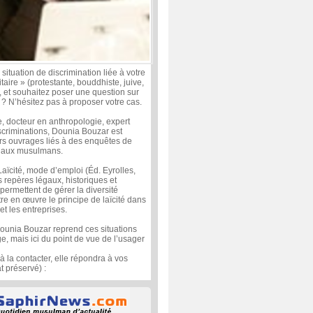
ituation de discrimination liée à votre
itaire » (protestante, bouddhiste, juive,
et souhaitez poser une question sur
s ? N’hésitez pas à proposer votre cas.
, docteur en anthropologie, expert
scriminations, Dounia Bouzar est
urs ouvrages liés à des enquêtes de
nt aux musulmans.
Laïcité, mode d’emploi (Éd. Eyrolles,
es repères légaux, historiques et
permettent de gérer la diversité
tre en œuvre le principe de laïcité dans
et les entreprises.
ounia Bouzar reprend ces situations
e, mais ici du point de vue de l’usager
 à la contacter, elle répondra à vos
 préservé) :