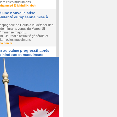
'islam et les musulmans
ohammed El Mahdi Krabch
'une nouvelle crise
solidarité européenne mise à
ve espagnole de Ceuta a vu déferler des
s de migrants venus du Maroc. Si
'immense majorit...
| Journal d'actualité générale et
'islam et les musulmans
na Farelli
ur au calme progressif après
re hindous et musulmans