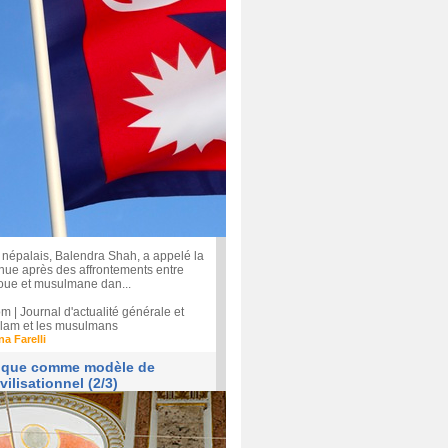
 népalais, Balendra Shah, a appelé la
enue après des affrontements entre
ue et musulmane dan...
| Journal d'actualité générale et
'islam et les musulmans
na Farelli
tique comme modèle de
vilisationnel (2/3)