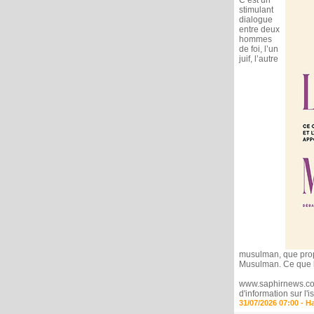
C’est un
stimulant
dialogue
entre deux
hommes
de foi, l’un
juif, l’autre
musulman, que propos
Musulman. Ce que l.
www.saphirnews.com 
d'information sur l
31/07/2026 07:00 -
H