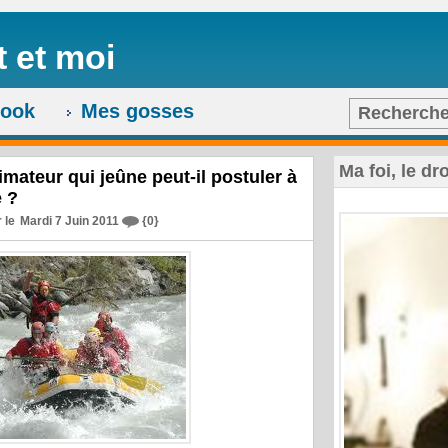
t et moi
ook
Mes gosses
Recherch
Ma foi, le dr
mateur qui jeûne peut-il postuler à
e ?
 le
Mardi 7 Juin 2011
{0}