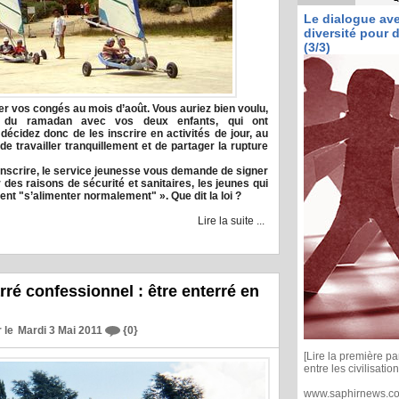
Le dialogue ave
diversité pour d
(3/3)
r vos congés au mois d’août. Vous auriez bien voulu,
e du ramadan avec vos deux enfants, qui ont
écidez donc de les inscrire en activités de jour, au
e travailler tranquillement et de partager la rupture
 inscrire, le service jeunesse vous demande de signer
r des raisons de sécurité et sanitaires, les jeunes qui
vent "s’alimenter normalement" ». Que dit la loi ?
Lire la suite ...
arré confessionnel : être enterré en
 le
Mardi 3 Mai 2011
{0}
[Lire la première pa
entre les civilisation
www.saphirnews.com 