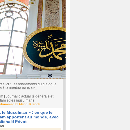
rtie ici : Les fondements du dialogue
s à la lumière de la sir...
| Journal d'actualité générale et
'islam et les musulmans
ohammed El Mahdi Krabch
et le Musulman » : ce que le
slam apportent au monde, avec
Michaël Privot
ews