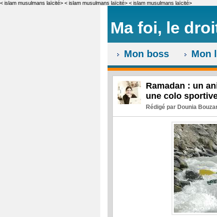
< islam musulmans laïcité>
< islam musulmans laïcité>
< islam musulmans laïcité>
Ma foi, le droi
Mon boss
Mon l
Ramadan : un ani
une colo sportiv
Rédigé par Dounia Bouzar