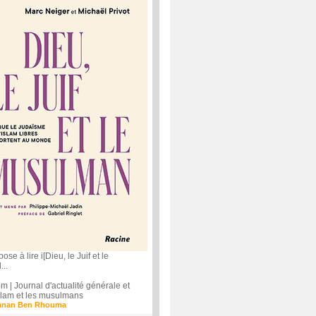
e à lire i[Dieu, le Juif et le
..
| Journal d'actualité générale et
'islam et les musulmans
anan Ben Rhouma