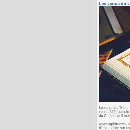
Les vertus du v
Le verset du Trône
verset 255) compte 
du Coran, car il met 
www.saphirnews.com 
d'information sur l