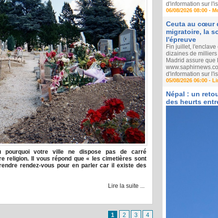
d'information sur l
06/08/2026 08:00 -
M
Ceuta au cœur d
migratoire, la 
l'épreuve
Fin juillet, l'encla
dizaines de millier
Madrid assure que l
www.saphirnews.com 
d'information sur l
05/08/2026 06:00 -
Li
Népal : un reto
des heurts ent
 pourquoi votre ville ne dispose pas de carré
e religion. Il vous répond que « les cimetières sont
endre rendez-vous pour en parler car il existe des
Lire la suite ...
1
2
3
4