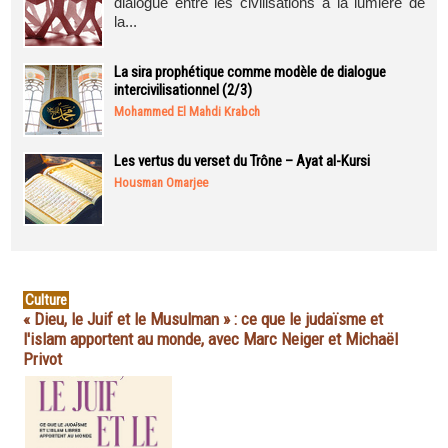
dialogue entre les civilisations à la lumière de
la...
La sira prophétique comme modèle de dialogue
intercivilisationnel (2/3)
Mohammed El Mahdi Krabch
Les vertus du verset du Trône – Ayat al-Kursi
Housman Omarjee
Culture
« Dieu, le Juif et le Musulman » : ce que le judaïsme et
l'islam apportent au monde, avec Marc Neiger et Michaël
Privot