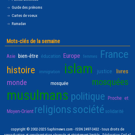
Guide des prénoms
Cartes de voeux
Ramadan
Mots-clés de la semaine
France
Europe
bien-être
Asie
éducation
femmes
islam
histoire
justice
livres
immigration
mosquées
monde
mosquée
musulmans
politique
Proche et
religions
société
Moyen-Orient
solidarité
copyright © 2002-2025 Saphirnews.com - ISSN 2497-3432 - tous droits de
reproduction et représentation réservés et strictement limités - Déclaration Cnil n°