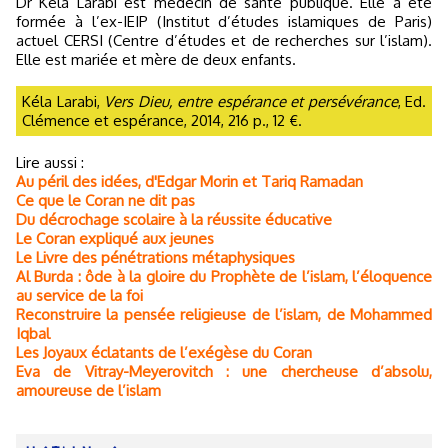
Dr Kéla Larabi est médecin de santé publique. Elle a été
formée à l’ex-IEIP (Institut d’études islamiques de Paris)
actuel CERSI (Centre d’études et de recherches sur l’islam).
Elle est mariée et mère de deux enfants.
Kéla Larabi,
Vers Dieu, entre espérance et persévérance
, Ed.
Clémence et espérance, 2014, 216 p., 12 €.
Lire aussi :
Au péril des idées, d'Edgar Morin et Tariq Ramadan
Ce que le Coran ne dit pas
Du décrochage scolaire à la réussite éducative
Le Coran expliqué aux jeunes
Le Livre des pénétrations métaphysiques
Al Burda : ôde à la gloire du Prophète de l’islam, l’éloquence
au service de la foi
Reconstruire la pensée religieuse de l’islam, de Mohammed
Iqbal
Les Joyaux éclatants de l’exégèse du Coran
Eva de Vitray-Meyerovitch : une chercheuse d’absolu,
amoureuse de l’islam