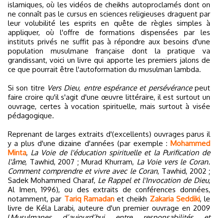
islamiques, où les vidéos de cheikhs autoproclamés dont on
ne connaît pas le cursus en sciences religieuses draguent par
leur volubilité les esprits en quête de règles simples à
appliquer, où l'offre de formations dispensées par les
instituts privés ne suffit pas à répondre aux besoins d'une
population musulmane française dont la pratique va
grandissant, voici un livre qui apporte les premiers jalons de
ce que pourrait être l'autoformation du musulman lambda.
Si son titre
Vers Dieu, entre espérance et persévérance
peut
faire croire qu'il s'agit d'une œuvre littéraire, il est surtout un
ouvrage, certes à vocation spirituelle, mais surtout à visée
pédagogique.
Reprenant de larges extraits d'(excellents) ouvrages parus il
y a plus d'une dizaine d'années (par exemple :
Mohammed
Minta
,
La Voie de l'éducation spirituelle et la Purification de
l'âme
, Tawhid, 2007 ; Murad Khurram,
La Voie vers le Coran.
Comment comprendre et vivre avec le Coran
, Tawhid, 2002 ;
Sadek Mohammed Charaf,
Le Rappel et l'Invocation de Dieu
,
Al Imen, 1996), ou des extraits de conférences données,
notamment, par
Tariq Ramadan
et cheikh
Zakaria Seddiki
, le
livre de Kéla Larabi, auteure d'un premier ouvrage en 2009
(
Musulmanes d’aujourd’hui entre responsabilités et