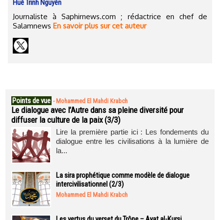
Huê Trinh Nguyên
Journaliste à Saphirnews.com ; rédactrice en chef de
Salamnews
En savoir plus sur cet auteur
Points de vue
-
Mohammed El Mahdi Krabch
Le dialogue avec l’Autre dans sa pleine diversité pour
diffuser la culture de la paix (3/3)
Lire la première partie ici : Les fondements du
dialogue entre les civilisations à la lumière de
la...
La sira prophétique comme modèle de dialogue
intercivilisationnel (2/3)
Mohammed El Mahdi Krabch
Les vertus du verset du Trône – Ayat al-Kursi