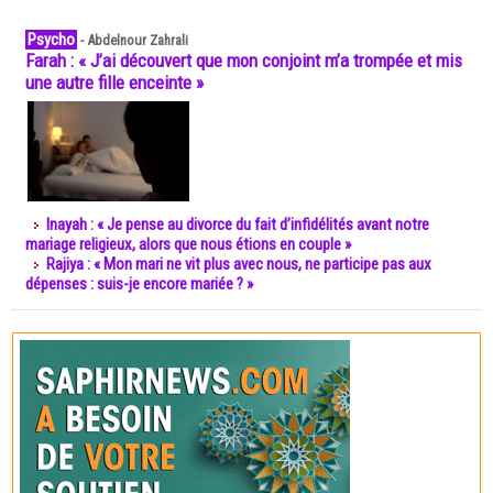
Psycho
-
Abdelnour Zahrali
Farah : « J’ai découvert que mon conjoint m’a trompée et mis
une autre fille enceinte »
Inayah : « Je pense au divorce du fait d’infidélités avant notre
mariage religieux, alors que nous étions en couple »
Rajiya : « Mon mari ne vit plus avec nous, ne participe pas aux
dépenses : suis-je encore mariée ? »