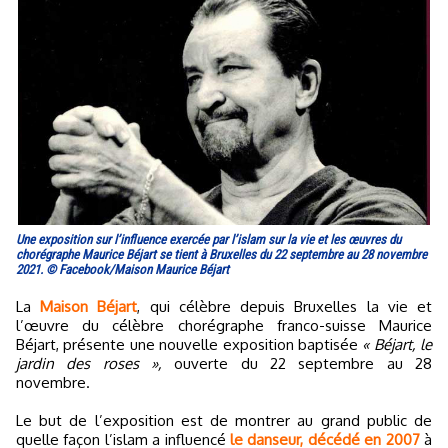
Une exposition sur l’influence exercée par l’islam sur la vie et les œuvres du
chorégraphe Maurice Béjart se tient à Bruxelles du 22 septembre au 28 novembre
2021. © Facebook/Maison Maurice Béjart
La
Maison Béjart
, qui célèbre depuis Bruxelles la vie et
l’œuvre du célèbre chorégraphe franco-suisse Maurice
Béjart, présente une nouvelle exposition baptisée
« Béjart, le
jardin des roses »,
ouverte du 22 septembre au 28
novembre.
Le but de l’exposition est de montrer au grand public de
quelle façon l’islam a influencé
le danseur, décédé en 2007
à