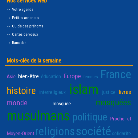
Nos services web
Votre agenda
Petites annonces
Guide des prénoms
Cartes de voeux
Ramadan
Mots-clés de la semaine
France
Europe
bien-être
Asie
éducation
femmes
islam
histoire
livres
interreligieux
justice
mosquées
monde
mosquée
musulmans
politique
Proche et
société
religions
Moyen-Orient
solidarité