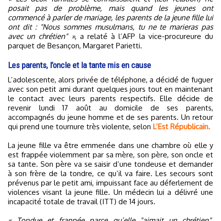
posait pas de problème, mais quand les jeunes ont
commencé à parler de mariage, les parents de la jeune fille lui
ont dit : "Nous sommes musulmans, tu ne te marieras pas
avec un chrétien" »
, a relaté à l’AFP la vice-procureure du
parquet de Besançon, Margaret Parietti.
Les parents, l’oncle et la tante mis en cause
L’adolescente, alors privée de téléphone, a décidé de fuguer
avec son petit ami durant quelques jours tout en maintenant
le contact avec leurs parents respectifs. Elle décide de
revenir lundi 17 août au domicile de ses parents,
accompagnés du jeune homme et de ses parents. Un retour
qui prend une tournure très violente, selon
L’Est Républicain.
La jeune fille va être emmenée dans une chambre où elle y
est frappée violemment par sa mère, son père, son oncle et
sa tante. Son père va se saisir d’une tondeuse et demander
à son frère de la tondre, ce qu’il va faire. Les secours sont
prévenus par le petit ami, impuissant face au déferlement de
violences visant la jeune fille. Un médecin lui a délivré une
incapacité totale de travail (ITT) de 14 jours.
« Tondue et frappée parce qu’elle "aimait un chrétien".