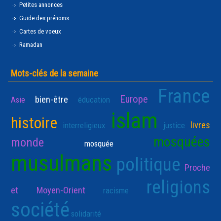
Petites annonces
Guide des prénoms
Cartes de voeux
Ramadan
Mots-clés de la semaine
France
Europe
bien-être
Asie
éducation
islam
histoire
livres
interreligieux
justice
mosquées
monde
mosquée
musulmans
politique
Proche
religions
et Moyen-Orient
racisme
société
solidarité