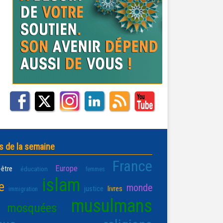
s de la semaine
France
Europe
-être
éducation
femmes
islam
e
monde
justice
livres
immigration
musulmans
mosquées