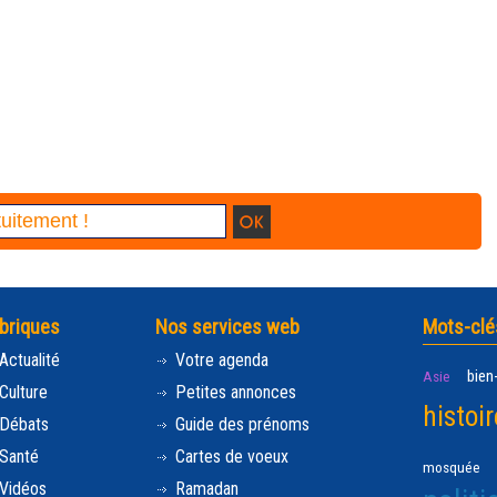
briques
Nos services web
Mots-clé
Actualité
Votre agenda
bien
Asie
Culture
Petites annonces
histoir
Débats
Guide des prénoms
Santé
Cartes de voeux
mosquée
Vidéos
Ramadan