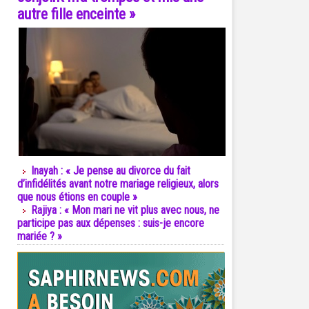
autre fille enceinte »
Inayah : « Je pense au divorce du fait
d’infidélités avant notre mariage religieux, alors
que nous étions en couple »
Rajiya : « Mon mari ne vit plus avec nous, ne
participe pas aux dépenses : suis-je encore
mariée ? »