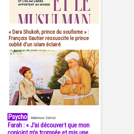
« Dara Shukoh, prince du soufisme » :
François Gautier ressuscite le prince
oublié d'un islam éclairé
Psycho
-
Abdelnour Zahrali
Farah : « J’ai découvert que mon
conjoint m’a trompée et mis une